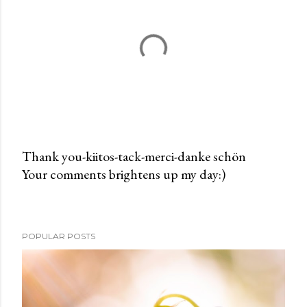
Thank you-kiitos-tack-merci-danke schön
Your comments brightens up my day:)
P
o
s
t
POPULAR POSTS
a
C
o
m