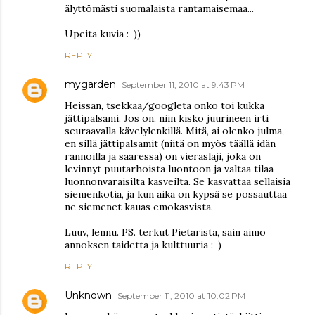
älyttömästi suomalaista rantamaisemaa...
Upeita kuvia :-))
REPLY
mygarden
September 11, 2010 at 9:43 PM
Heissan, tsekkaa/googleta onko toi kukka
jättipalsami. Jos on, niin kisko juurineen irti
seuraavalla kävelylenkillä. Mitä, ai olenko julma,
en sillä jättipalsamit (niitä on myös täällä idän
rannoilla ja saaressa) on vieraslaji, joka on
levinnyt puutarhoista luontoon ja valtaa tilaa
luonnonvaraisilta kasveilta. Se kasvattaa sellaisia
siemenkotia, ja kun aika on kypsä se possauttaa
ne siemenet kauas emokasvista.
Luuv, lennu. PS. terkut Pietarista, sain aimo
annoksen taidetta ja kulttuuria :-)
REPLY
Unknown
September 11, 2010 at 10:02 PM