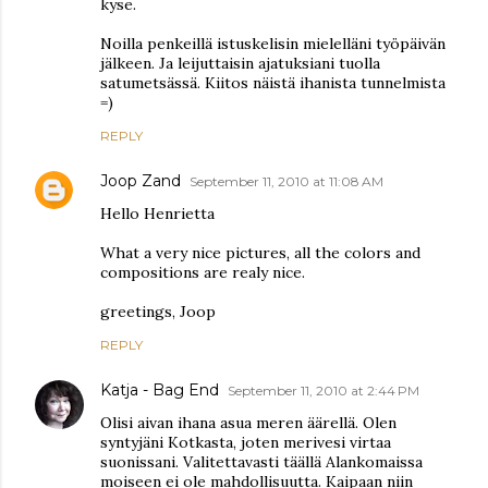
kyse.
Noilla penkeillä istuskelisin mielelläni työpäivän
jälkeen. Ja leijuttaisin ajatuksiani tuolla
satumetsässä. Kiitos näistä ihanista tunnelmista
=)
REPLY
Joop Zand
September 11, 2010 at 11:08 AM
Hello Henrietta
What a very nice pictures, all the colors and
compositions are realy nice.
greetings, Joop
REPLY
Katja - Bag End
September 11, 2010 at 2:44 PM
Olisi aivan ihana asua meren äärellä. Olen
syntyjäni Kotkasta, joten merivesi virtaa
suonissani. Valitettavasti täällä Alankomaissa
moiseen ei ole mahdollisuutta. Kaipaan niin