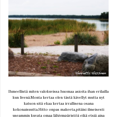
Ihmeellistä miten valokuvissa huomaa asioita ihan erilailla
kun livenä.Monta kertaa olen tästä kävellyt mutta nyt
katson sitä ekaa kertaa irrallisena osana
kokonaisuutta.Hitto onpas makeeta,pitäisi ilmeisesti
useammin kuvata omaa lähiympäristöä eikä etsiä aina