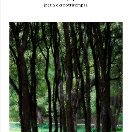
jotain eksoottisempaa.