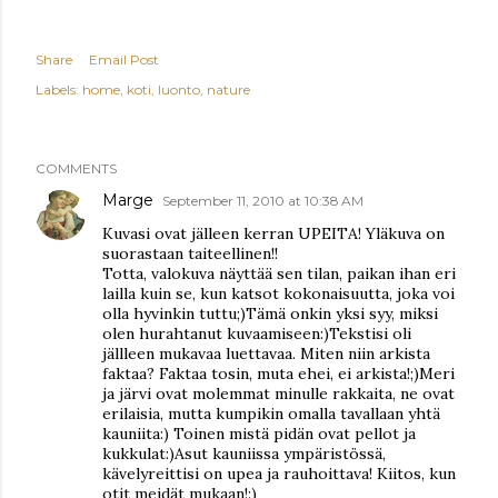
Share
Email Post
Labels:
home
koti
luonto
nature
COMMENTS
Marge
September 11, 2010 at 10:38 AM
Kuvasi ovat jälleen kerran UPEITA! Yläkuva on
suorastaan taiteellinen!!
Totta, valokuva näyttää sen tilan, paikan ihan eri
lailla kuin se, kun katsot kokonaisuutta, joka voi
olla hyvinkin tuttu;)Tämä onkin yksi syy, miksi
olen hurahtanut kuvaamiseen:)Tekstisi oli
jällleen mukavaa luettavaa. Miten niin arkista
faktaa? Faktaa tosin, muta ehei, ei arkista!;)Meri
ja järvi ovat molemmat minulle rakkaita, ne ovat
erilaisia, mutta kumpikin omalla tavallaan yhtä
kauniita:) Toinen mistä pidän ovat pellot ja
kukkulat:)Asut kauniissa ympäristössä,
kävelyreittisi on upea ja rauhoittava! Kiitos, kun
otit meidät mukaan!:)