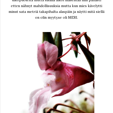
ulkopuolelta mutta sisällä alkoi masentaa niin pahasti
etten nähnyt mahdollisuuksia mutta kun mies kävelytti
minut sata metriä takapihalta alaspäin ja näytti mitä siellä
on olin myyty,se oli MERI.