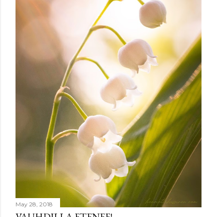
m
e
n
t
May 28, 2018
VAUHDILLA ETENEE!