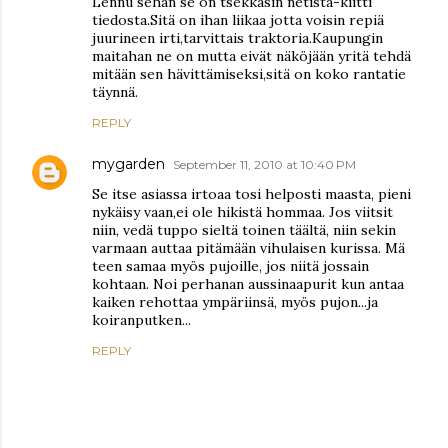
Lennu sehän se on tsekkasin netistä-kiitti
tiedosta.Sitä on ihan liikaa jotta voisin repiä
juurineen irti,tarvittais traktoria.Kaupungin
maitahan ne on mutta eivät näköjään yritä tehdä
mitään sen hävittämiseksi,sitä on koko rantatie
täynnä.
REPLY
mygarden
September 11, 2010 at 10:40 PM
Se itse asiassa irtoaa tosi helposti maasta, pieni
nykäisy vaan,ei ole hikistä hommaa. Jos viitsit
niin, vedä tuppo sieltä toinen täältä, niin sekin
varmaan auttaa pitämään vihulaisen kurissa. Mä
teen samaa myös pujoille, jos niitä jossain
kohtaan. Noi perhanan aussinaapurit kun antaa
kaiken rehottaa ympäriinsä, myös pujon...ja
koiranputken...
REPLY