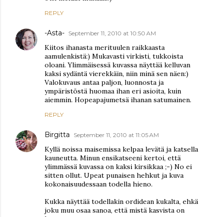
REPLY
-Asta-
September 11, 2010 at 10:50 AM
Kiitos ihanasta merituulen raikkaasta
aamulenkistä:) Mukavasti virkisti, tukkoista
oloani. Ylimmäisessä kuvassa näyttää kelluvan
kaksi sydäntä vierekkäin, niin minä sen näen:)
Valokuvaus antaa paljon, luonnosta ja
ympäristöstä huomaa ihan eri asioita, kuin
aiemmin. Hopeapajumetsä ihanan satumainen.
REPLY
Birgitta
September 11, 2010 at 11:05 AM
Kyllä noissa maisemissa kelpaa levätä ja katsella
kauneutta. Minun ensikatseeni kertoi, että
ylimmässä kuvassa on kaksi kirsikkaa ;-) No ei
sitten ollut. Upeat punaisen hehkut ja kuva
kokonaisuudessaan todella hieno.
Kukka näyttää todellakin ordidean kukalta, ehkä
joku muu osaa sanoa, että mistä kasvista on