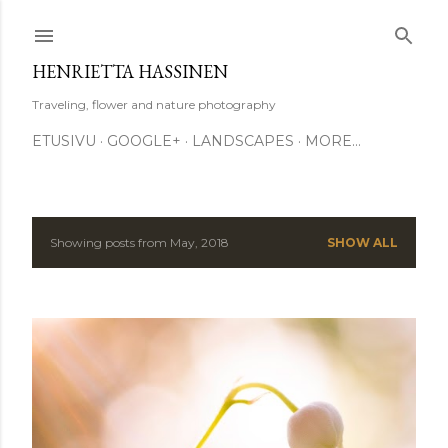
Skip to main content
HENRIETTA HASSINEN
Traveling, flower and nature photography
ETUSIVU
GOOGLE+
LANDSCAPES
MORE…
Showing posts from May, 2018
SHOW ALL
P
o
s
t
s