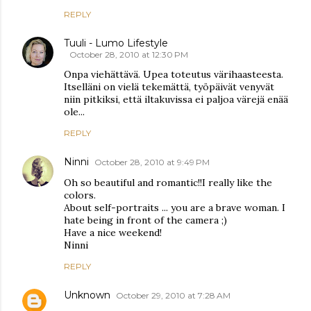
REPLY
Tuuli - Lumo Lifestyle
October 28, 2010 at 12:30 PM
Onpa viehättävä. Upea toteutus värihaasteesta.
Itselläni on vielä tekemättä, työpäivät venyvät
niin pitkiksi, että iltakuvissa ei paljoa värejä enää
ole...
REPLY
Ninni
October 28, 2010 at 9:49 PM
Oh so beautiful and romantic!!I really like the
colors.
About self-portraits ... you are a brave woman. I
hate being in front of the camera ;)
Have a nice weekend!
Ninni
REPLY
Unknown
October 29, 2010 at 7:28 AM