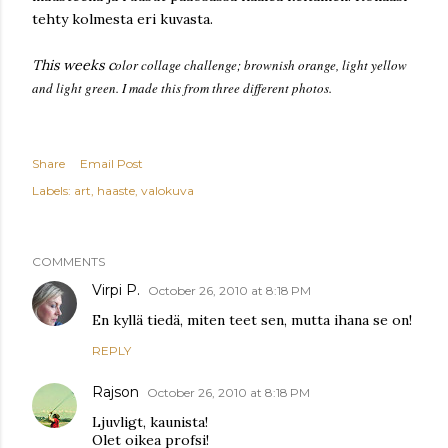
tehty kolmesta eri kuvasta.
This weeks c
olor collage challenge; brownish orange, light yellow
and light green. I made this from three different photos.
Share
Email Post
Labels:
art
haaste
valokuva
COMMENTS
Virpi P.
October 26, 2010 at 8:18 PM
En kyllä tiedä, miten teet sen, mutta ihana se on!
REPLY
Rajson
October 26, 2010 at 8:18 PM
Ljuvligt, kaunista!
Olet oikea profsi!