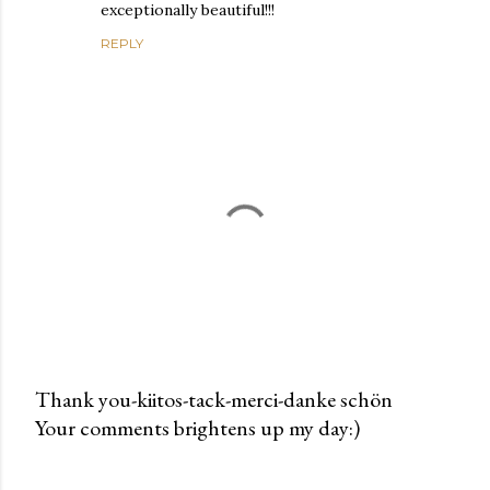
exceptionally beautiful!!!
REPLY
Thank you-kiitos-tack-merci-danke schön
Your comments brightens up my day:)
P
o
s