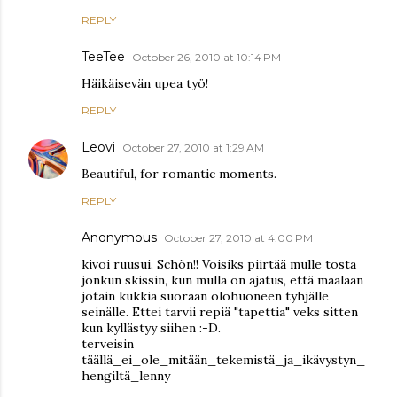
REPLY
TeeTee
October 26, 2010 at 10:14 PM
Häikäisevän upea työ!
REPLY
Leovi
October 27, 2010 at 1:29 AM
Beautiful, for romantic moments.
REPLY
Anonymous
October 27, 2010 at 4:00 PM
kivoi ruusui. Schön!! Voisiks piirtää mulle tosta
jonkun skissin, kun mulla on ajatus, että maalaan
jotain kukkia suoraan olohuoneen tyhjälle
seinälle. Ettei tarvii repiä "tapettia" veks sitten
kun kyllästyy siihen :-D.
terveisin
täällä_ei_ole_mitään_tekemistä_ja_ikävystyn_
hengiltä_lenny