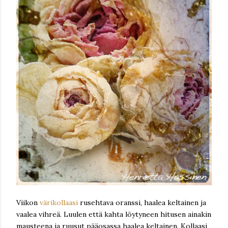
Viikon
värikollaasi
rusehtava oranssi, haalea keltainen ja
vaalea vihreä. Luulen että kahta löytyneen hitusen ainakin
mausteena ja ruusut pääosassa haalea keltainen. Kollaasi