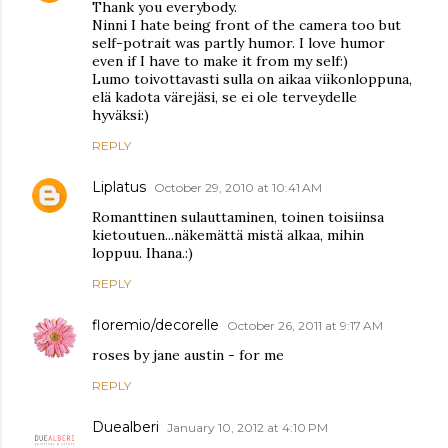
Thank you everybody.
Ninni I hate being front of the camera too but
self-potrait was partly humor. I love humor
even if I have to make it from my self:)
Lumo toivottavasti sulla on aikaa viikonloppuna,
elä kadota värejäsi, se ei ole terveydelle
hyväksi:)
REPLY
Liplatus
October 29, 2010 at 10:41 AM
Romanttinen sulauttaminen, toinen toisiinsa
kietoutuen...näkemättä mistä alkaa, mihin
loppuu. Ihana.:)
REPLY
floremio/decorelle
October 26, 2011 at 9:17 AM
roses by jane austin - for me
REPLY
Duealberi
January 10, 2012 at 4:10 PM