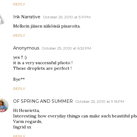
REPLY
Ink Narrative
October 25, 2010 at 5:11 PM
Melkein jäisen näköisiä pisaroita.
REPLY
Anonymous
October 25, 2010 at 6:52 PM
yes !! :)
it is a very successful photo !
These droplets are perfect !
Bye**
REPLY
OF SPRING AND SUMMER
October 25, 2010 at 9:16 PM
Hi Henrietta,
Interesting how everyday things can make such beautiful p
Varm regards,
Ingrid xx
REPLY