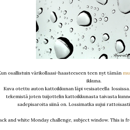
Kun osallistuin värikollaasi-haasteeseen teen nyt tämän
mu
ikkuna.
Kuva otettu auton kattoikkunan läpi vesisateella lossissa.
tekemistä joten tuijottelin kattoikkunasta taivasta kunn
sadepisaroita siinä on. Lossimatka sujui rattoisasti
ack and white Monday challenge, subject window. This is f