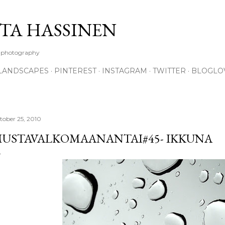
Skip to main content
TA HASSINEN
e photography
LANDSCAPES
PINTEREST
INSTAGRAM
TWITTER
BLOGLO
tober 25, 2010
USTAVALKOMAANANTAI#45- IKKUNA