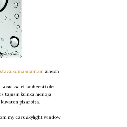
stavalkomaanantain
aiheen
 Lossissa ei kauheesti ole
es tajusin kuinka hienoja
 kuvaten pisaroita.
rom my cars skylight window.