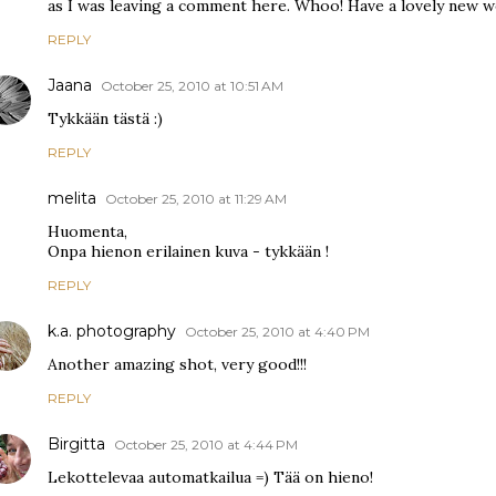
as I was leaving a comment here. Whoo! Have a lovely new w
REPLY
Jaana
October 25, 2010 at 10:51 AM
Tykkään tästä :)
REPLY
melita
October 25, 2010 at 11:29 AM
Huomenta,
Onpa hienon erilainen kuva - tykkään !
REPLY
k.a. photography
October 25, 2010 at 4:40 PM
Another amazing shot, very good!!!
REPLY
Birgitta
October 25, 2010 at 4:44 PM
Lekottelevaa automatkailua =) Tää on hieno!