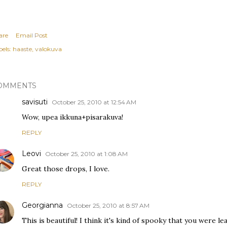
are
Email Post
els:
haaste
valokuva
OMMENTS
savisuti
October 25, 2010 at 12:54 AM
Wow, upea ikkuna+pisarakuva!
REPLY
Leovi
October 25, 2010 at 1:08 AM
Great those drops, I love.
REPLY
Georgianna
October 25, 2010 at 8:57 AM
This is beautiful! I think it's kind of spooky that you were 