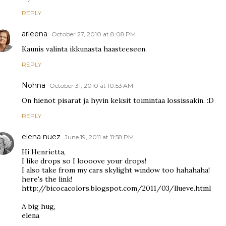
REPLY
arleena
October 27, 2010 at 8:08 PM
Kaunis valinta ikkunasta haasteeseen.
REPLY
Nohna
October 31, 2010 at 10:53 AM
On hienot pisarat ja hyvin keksit toimintaa lossissakin. :D
REPLY
elena nuez
June 19, 2011 at 11:58 PM
Hi Henrietta,
I like drops so I loooove your drops!
I also take from my cars skylight window too hahahaha!
here's the link!
http://bicocacolors.blogspot.com/2011/03/llueve.html
A big hug,
elena