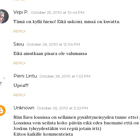
Virpi P.
October 25, 2010 at 10:44 PM
Tämä on kyllä hieno! Eikä uskoisi, missä on kuvattu.
REPLY
Savu
October 26, 2010 at 12:04 PM
Eikä ainutkaan pisara ole valumassa
REPLY
Pieni Lintu
October 26, 2010 at 1:02 PM
Upea!!!!
REPLY
Unknown
October 26, 2010 at 3:22 PM
Niin Savu lossissa on sellainen pysähtyneisyyden tunne ettei 
Lossissa vois seilata koko päivän eikä edes huomaisi että on 
Joskus tylsyydestäkin voi repiä jotain irti:)
Kiitos kaikille kommenteista