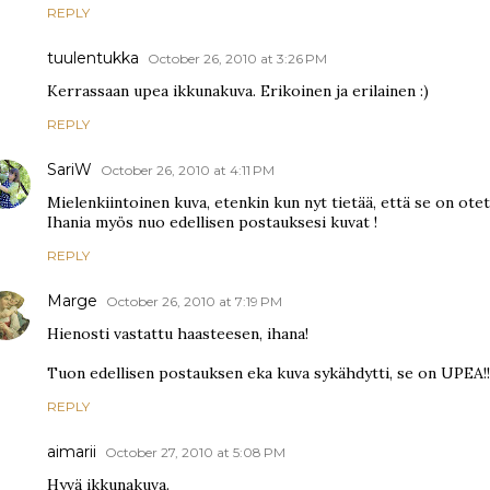
REPLY
tuulentukka
October 26, 2010 at 3:26 PM
Kerrassaan upea ikkunakuva. Erikoinen ja erilainen :)
REPLY
SariW
October 26, 2010 at 4:11 PM
Mielenkiintoinen kuva, etenkin kun nyt tietää, että se on otet
Ihania myös nuo edellisen postauksesi kuvat !
REPLY
Marge
October 26, 2010 at 7:19 PM
Hienosti vastattu haasteesen, ihana!
Tuon edellisen postauksen eka kuva sykähdytti, se on UPEA!!
REPLY
aimarii
October 27, 2010 at 5:08 PM
Hyvä ikkunakuva.