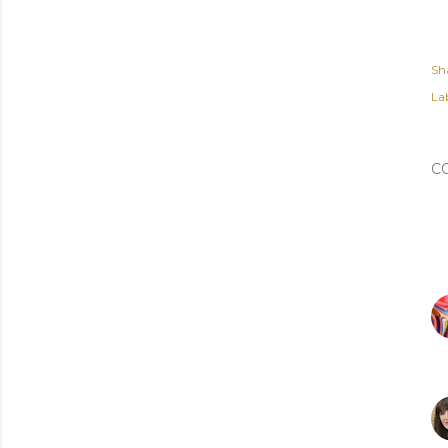
Sh
Lab
C