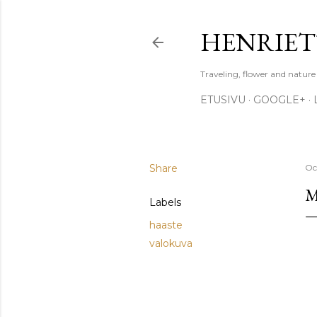
HENRIET
Traveling, flower and natur
ETUSIVU
GOOGLE+
Share
Oc
M
Labels
haaste
valokuva