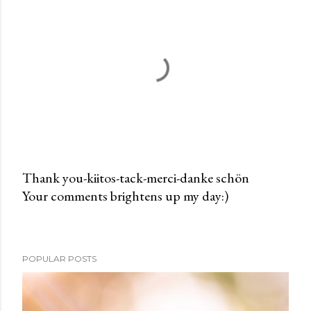
Thank you-kiitos-tack-merci-danke schön
Your comments brightens up my day:)
P
o
s
t
POPULAR POSTS
a
C
o