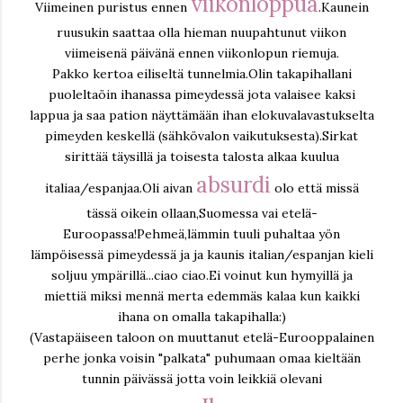
viikonloppua
Viimeinen puristus ennen
.Kaunein
ruusukin saattaa olla hieman nuupahtunut viikon
viimeisenä päivänä ennen viikonlopun riemuja.
Pakko kertoa eiliseltä tunnelmia.Olin takapihallani
puoleltaöin ihanassa pimeydessä jota valaisee kaksi
lappua ja saa pation näyttämään ihan elokuvalavastukselta
pimeyden keskellä (sähkövalon vaikutuksesta).Sirkat
sirittää täysillä ja toisesta talosta alkaa kuulua
absurdi
italiaa/espanjaa.Oli aivan
olo että missä
tässä oikein ollaan,Suomessa vai etelä-
Euroopassa!Pehmeä,lämmin tuuli puhaltaa yön
lämpöisessä pimeydessä ja ja kaunis italian/espanjan kieli
soljuu ympärillä...ciao ciao.Ei voinut kun hymyillä ja
miettiä miksi mennä merta edemmäs kalaa kun kaikki
ihana on omalla takapihalla:)
(Vastapäiseen taloon on muuttanut etelä-Eurooppalainen
perhe jonka voisin "palkata" puhumaan omaa kieltään
tunnin päivässä jotta voin leikkiä olevani