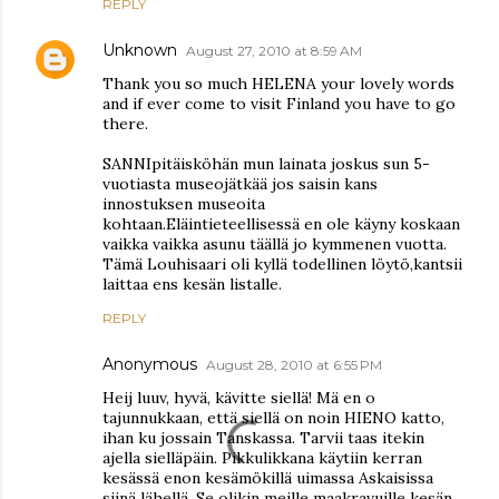
REPLY
Unknown
August 27, 2010 at 8:59 AM
Thank you so much HELENA your lovely words
and if ever come to visit Finland you have to go
there.
SANNIpitäisköhän mun lainata joskus sun 5-
vuotiasta museojätkää jos saisin kans
innostuksen museoita
kohtaan.Eläintieteellisessä en ole käyny koskaan
vaikka vaikka asunu täällä jo kymmenen vuotta.
Tämä Louhisaari oli kyllä todellinen löytö,kantsii
laittaa ens kesän listalle.
REPLY
Anonymous
August 28, 2010 at 6:55 PM
Heij luuv, hyvä, kävitte siellä! Mä en o
tajunnukkaan, että siellä on noin HIENO katto,
ihan ku jossain Tanskassa. Tarvii taas itekin
ajella sielläpäin. Pikkulikkana käytiin kerran
kesässä enon kesämökillä uimassa Askaisissa
siinä lähellä. Se olikin meille maakravuille kesän