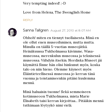
Very tempting indeed! ;-D
Love from Helena, The Swenglish Home
REPLY
Sanna Tallgren
August 27, 2010 at 8:07 AM
Ohhoh! miten en tiennyt tuollaisesta. Minä en
ole ollut enen museoihminen, mutta mutta.
Minulla on täällä 5-vuotias museojätkä.
Heinäkuussa Tukholmassa kävimme, Wasa-
museossa, merenkulun museossa ja teknisessä
museossa. Viihdyin itsekin. Nordiska Museet jäi
käymättä Sinne hän olisi hinkunut myös, koska
talo on niin hieno. Olemme käyneet myös
Eläintieteellisessä museossa jo kerran tänä
vuonna ja toistamiseenkin pitäisi kuulemma
mennä.
Minä haluaisin tuonne! Sekä semmoiseen
kotimuseoon Tukholmassa, mista Marie
Elisabeth taisi kerran kirjoittaa... Pitääkin mennä
tutkimaan löytyykö nimi vielä.