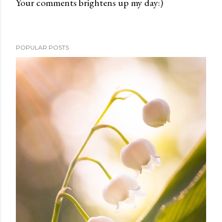
Your comments brightens up my day:)
P
o
s
t
POPULAR POSTS
a
C
o
m
m
e
n
t