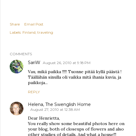
Share
Email Post
Labels:
Finland
traveling
COMMENTS
SariW
August 26, 2010 at 9:18 PM
Vau, mikä paikka !!!!! Tuonne pitää kyllä päästä !
Täällähän sinulla oli vaikka mitä ihania kuvia, ja
paikkoja...
REPLY
Helena, The Swenglish Home
August 27, 2010 at 12:38 AM
Dear Henrietta,
You really show some beautiful photos here on
your blog, both of closeups of flowers and also
other studies of details. And what a house!!!