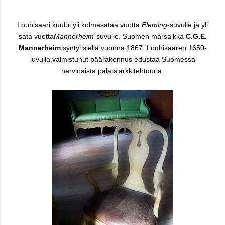
Louhisaari kuului yli kolmesataa vuotta
Fleming
-suvulle ja yli
sata vuotta
Mannerheim
-suvulle. Suomen marsalkka
C.G.E.
Mannerheim
syntyi siellä vuonna 1867. Louhisaaren 1650-
luvulla valmistunut päärakennus edustaa Suomessa
harvinaista palatsiarkkitehtuuria.