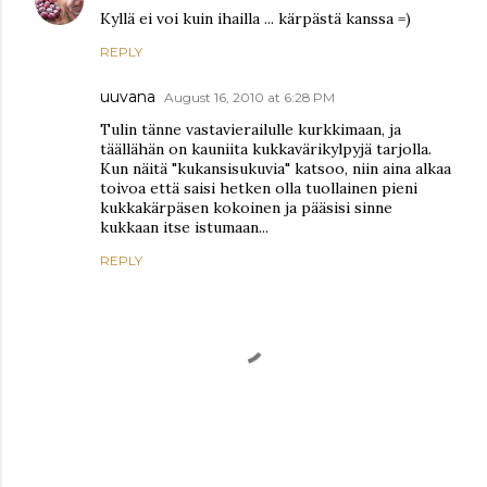
Kyllä ei voi kuin ihailla ... kärpästä kanssa =)
REPLY
uuvana
August 16, 2010 at 6:28 PM
Tulin tänne vastavierailulle kurkkimaan, ja
täällähän on kauniita kukkavärikylpyjä tarjolla.
Kun näitä "kukansisukuvia" katsoo, niin aina alkaa
toivoa että saisi hetken olla tuollainen pieni
kukkakärpäsen kokoinen ja pääsisi sinne
kukkaan itse istumaan...
REPLY