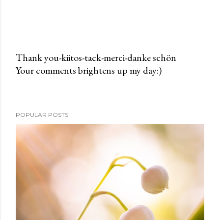
Thank you-kiitos-tack-merci-danke schön
Your comments brightens up my day:)
P
o
s
t
POPULAR POSTS
a
C
o
m
m
e
n
t