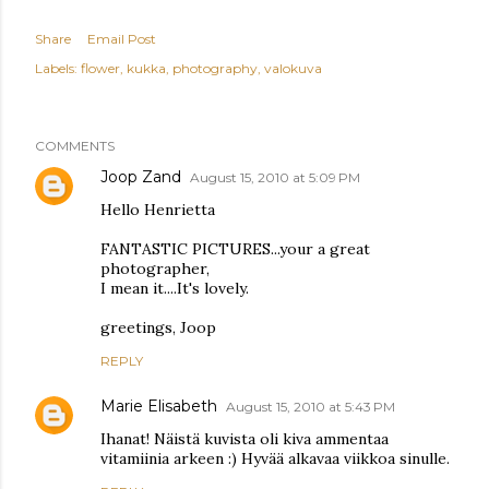
Share
Email Post
Labels:
flower
kukka
photography
valokuva
COMMENTS
Joop Zand
August 15, 2010 at 5:09 PM
Hello Henrietta
FANTASTIC PICTURES...your a great
photographer,
I mean it....It's lovely.
greetings, Joop
REPLY
Marie Elisabeth
August 15, 2010 at 5:43 PM
Ihanat! Näistä kuvista oli kiva ammentaa
vitamiinia arkeen :) Hyvää alkavaa viikkoa sinulle.