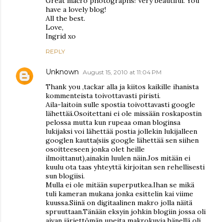
Great macro photographs! Very beautiful. You
have a lovely blog!
All the best.
Love,
Ingrid xo
REPLY
Unknown
August 15, 2010 at 11:04 PM
Thank you ,tackar alla ja kiitos kaikille ihanista
kommenteista toivottavasti piristi.
Aila-laitoin sulle spostia toivottavasti google
lähettää.Osoitettani ei ole missään roskapostin
pelossa mutta kun rupeaa oman bloginsa
lukijaksi voi lähettää postia jollekin lukijalleen
googlen kautta(siis google lähettää sen siihen
osoitteeseen jonka olet heille
ilmoittanut),ainakin luulen näin.Jos mitään ei
kuulu ota taas yhteyttä kirjoitan sen rehellisesti
sun blogiisi.
Mulla ei ole mitään superputkea.Ihan se mikä
tuli kameran mukana jonka esittelin kai viime
kuussa.Siinä on digitaalinen makro jolla näitä
spruuttaan.Tänään eksyin johkin blogiin jossa oli
aivan järjettömän upeita makrokuvia,hänellä oli