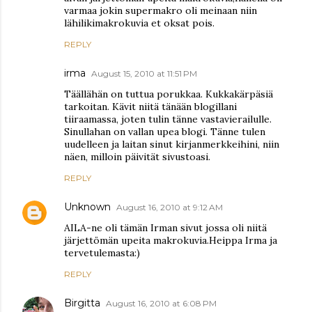
varmaa jokin supermakro oli meinaan niin
lähilikimakrokuvia et oksat pois.
REPLY
irma
August 15, 2010 at 11:51 PM
Täällähän on tuttua porukkaa. Kukkakärpäsiä
tarkoitan. Kävit niitä tänään blogillani
tiiraamassa, joten tulin tänne vastavierailulle.
Sinullahan on vallan upea blogi. Tänne tulen
uudelleen ja laitan sinut kirjanmerkkeihini, niin
näen, milloin päivität sivustoasi.
REPLY
Unknown
August 16, 2010 at 9:12 AM
AILA-ne oli tämän Irman sivut jossa oli niitä
järjettömän upeita makrokuvia.Heippa Irma ja
tervetulemasta:)
REPLY
Birgitta
August 16, 2010 at 6:08 PM