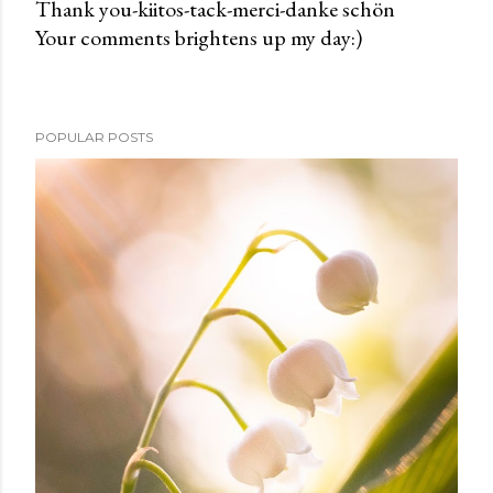
Thank you-kiitos-tack-merci-danke schön
Your comments brightens up my day:)
P
o
s
t
POPULAR POSTS
a
C
o
m
m
e
n
t