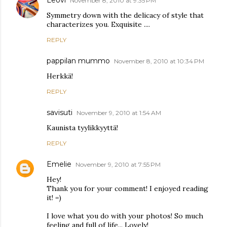
November 8, 2010 at 9:35 PM
Symmetry down with the delicacy of style that
characterizes you. Exquisite ....
REPLY
pappilan mummo
November 8, 2010 at 10:34 PM
Herkkä!
REPLY
savisuti
November 9, 2010 at 1:54 AM
Kaunista tyylikkyyttä!
REPLY
Emelie
November 9, 2010 at 7:55 PM
Hey!
Thank you for your comment! I enjoyed reading
it! =)
I love what you do with your photos! So much
feeling and full of life... Lovely!