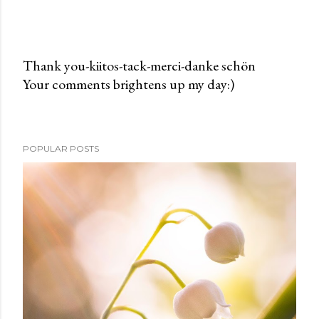
Thank you-kiitos-tack-merci-danke schön
Your comments brightens up my day:)
P
o
s
t
POPULAR POSTS
a
C
o
m
m
e
n
t