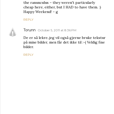
the ranunculus – they weren't particularly
cheap here, either, but I HAD to have them. :)
Happy Weekend! – g
REPLY
Torunn
October 5, 2011 at 8:36 PM
De er så lekre..jeg vil også gjerne bruke tekstur
på mine bilder, men får det ikke til :-( Veldig fine
bilder.
REPLY