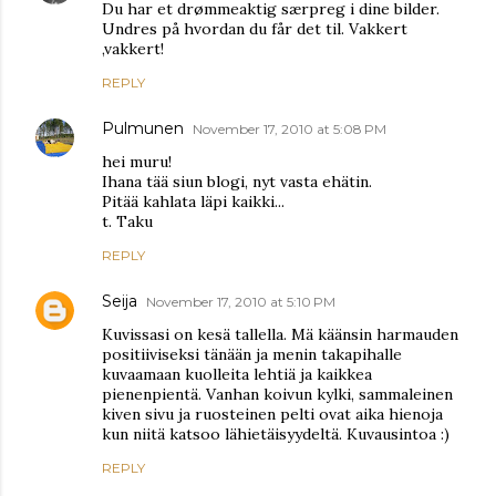
Du har et drømmeaktig særpreg i dine bilder.
Undres på hvordan du får det til. Vakkert
,vakkert!
REPLY
Pulmunen
November 17, 2010 at 5:08 PM
hei muru!
Ihana tää siun blogi, nyt vasta ehätin.
Pitää kahlata läpi kaikki...
t. Taku
REPLY
Seija
November 17, 2010 at 5:10 PM
Kuvissasi on kesä tallella. Mä käänsin harmauden
positiiviseksi tänään ja menin takapihalle
kuvaamaan kuolleita lehtiä ja kaikkea
pienenpientä. Vanhan koivun kylki, sammaleinen
kiven sivu ja ruosteinen pelti ovat aika hienoja
kun niitä katsoo lähietäisyydeltä. Kuvausintoa :)
REPLY