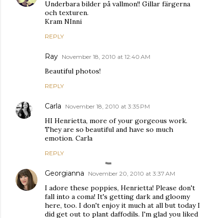
Underbara bilder på vallmon!! Gillar färgerna
och texturen.
Kram NInni
REPLY
Ray
November 18, 2010 at 12:40 AM
Beautiful photos!
REPLY
Carla
November 18, 2010 at 3:35 PM
HI Henrietta, more of your gorgeous work.
They are so beautiful and have so much
emotion. Carla
REPLY
Georgianna
November 20, 2010 at 3:37 AM
I adore these poppies, Henrietta! Please don't
fall into a coma! It's getting dark and gloomy
here, too. I don't enjoy it much at all but today I
did get out to plant daffodils. I'm glad you liked