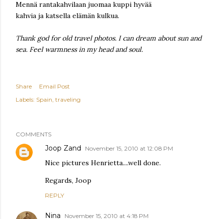
Mennä rantakahvilaan juomaa kuppi hyvää
kahvia ja katsella elämän kulkua.
Thank god for old travel photos. I can dream about sun and
sea. Feel warmness in my head and soul.
Share
Email Post
Labels:
Spain
traveling
COMMENTS
Joop Zand
November 15, 2010 at 12:08 PM
Nice pictures Henrietta....well done.
Regards, Joop
REPLY
Nina
November 15, 2010 at 4:18 PM