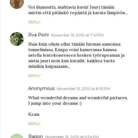
Voi ihanuutta, mahtavia kuvia! Juuri tänään
mietin että pitäiskö repäistä ja karata lämpöön...
REPLY
Rva Pioni
November 15, 2010 at 7:41 PM
Ihan kuin olisin ollut tänään hieman samoissa
tunnelmissa. Kunpa voisi kameransa kanssa
astella lentokoneeseen kesken työrupeaman ja
aistia juuri noin kun kuvailit. kaikkea tuota
minäkin kaipaaaann...
REPLY
Anonymous
November 15, 2010 at 8:53 PM
What wonderful dreams and wonderful pictures.
I jump into your dreams :)
Kram
REPLY
Rajson
November 16, 2010 at 5:24 PM