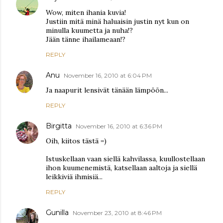
Wow, miten ihania kuvia!
Justiin mitä minä haluaisin justin nyt kun on
minulla kuumetta ja nuha!?
Jään tänne ihailameaan!?
REPLY
Anu
November 16, 2010 at 6:04 PM
Ja naapurit lensivät tänään lämpöön...
REPLY
Birgitta
November 16, 2010 at 6:36 PM
Oih, kiitos tästä =)
Istuskellaan vaan siellä kahvilassa, kuullostellaan
ihon kuumenemistä, katsellaan aaltoja ja siellä
leikkiviä ihmisiä...
REPLY
Gunilla
November 23, 2010 at 8:46 PM