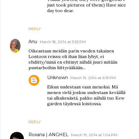
just took pictures of them:) Have nice
day too dear.
REPLY
Anu
March 18, 2014 at 5:53 PM
Oikeastaan meidän parin vuoden takainen
Lontoon reissu oli ihan liian lyhyt, ei
ehditty/minä en ehtinyt nähdä juuri mitään
puutarhoihin liittyvääkään...
Unknown
March 19, 2014 at 6:19 PM
Eikun uudestaan vaan menoksi. Mä
menen vielä joskus uudestaan keväällä
tai alkukesästä, pakko nähdä tuo Kew
garden täydessä loistossa.
REPLY
Roxana | ANGHEL
March 19, 2014 at 1:04 PM