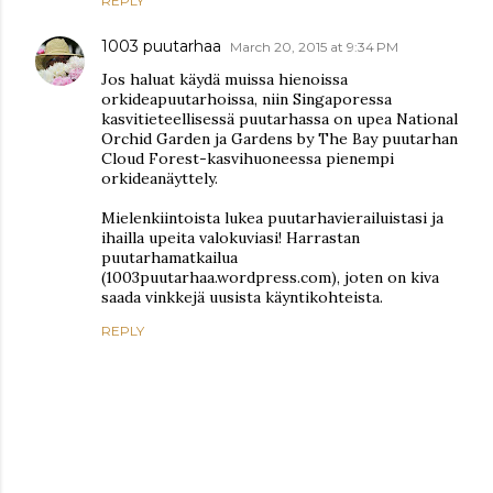
REPLY
1003 puutarhaa
March 20, 2015 at 9:34 PM
Jos haluat käydä muissa hienoissa
orkideapuutarhoissa, niin Singaporessa
kasvitieteellisessä puutarhassa on upea National
Orchid Garden ja Gardens by The Bay puutarhan
Cloud Forest-kasvihuoneessa pienempi
orkideanäyttely.
Mielenkiintoista lukea puutarhavierailuistasi ja
ihailla upeita valokuviasi! Harrastan
puutarhamatkailua
(1003puutarhaa.wordpress.com), joten on kiva
saada vinkkejä uusista käyntikohteista.
REPLY