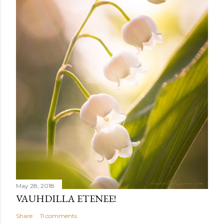
n
t
May 28, 2018
VAUHDILLA ETENEE!
Share
11 comments