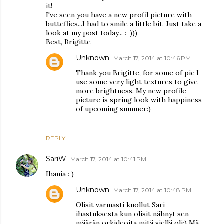
it!
I've seen you have a new profil picture with
butteflies...I had to smile a little bit. Just take a
look at my post today... :-)))
Best, Brigitte
Unknown
March 17, 2014 at 10:46 PM
Thank you Brigitte, for some of pic I
use some very light textures to give
more brightness. My new profile
picture is spring look with happiness
of upcoming summer:)
REPLY
SariW
March 17, 2014 at 10:41 PM
Ihania : )
Unknown
March 17, 2014 at 10:48 PM
Olisit varmasti kuollut Sari
ihastuksesta kun olisit nähnyt sen
määrän orkideoita mitä siellä oli:) Mä