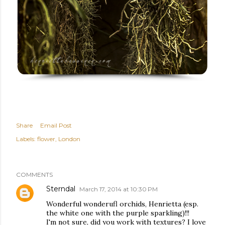
Share
Email Post
Labels:
flower
London
COMMENTS
Sterndal
March 17, 2014 at 10:30 PM
Wonderful wonderufl orchids, Henrietta (esp.
the white one with the purple sparkling)!!!
I'm not sure, did you work with textures? I love