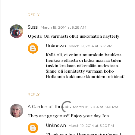
REPLY
Sussi
March 18, 2014 at 9:28 AM
Upeita! On varmasti ollut uskomaton näyttely.
Unknown
March 19, 2014 at 6:17 PM
Kyllä oli, ei voinut muutakuin haukkoa
henkeä sellaista orkidea määrää tulen
tuskin koskaan näkemään uudestaan.
Sinne oli lennätetty varmaan koko
Hollannin kukkamarkkinoiden orkideat!
REPLY
A Garden of Threads
March 18, 2014 at 1:40 PM
They are gorgeous!!! Enjoy your day. Jen
Unknown
March 19, 2014 at 6:20 PM
Thank you Jen, they were gorgeous I