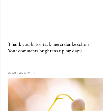
Thank you-kiitos-tack-merci-danke schön
Your comments brightens up my day:)
P
o
s
t
POPULAR POSTS
a
C
o
m
m
e