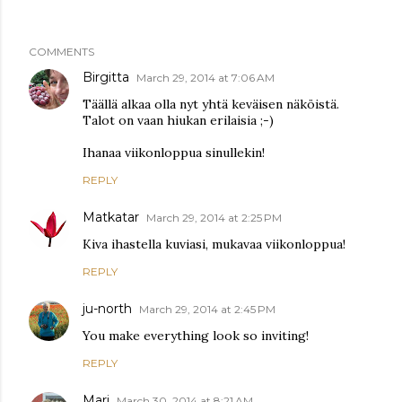
COMMENTS
Birgitta
March 29, 2014 at 7:06 AM
Täällä alkaa olla nyt yhtä keväisen näköistä.
Talot on vaan hiukan erilaisia ;-)
Ihanaa viikonloppua sinullekin!
REPLY
Matkatar
March 29, 2014 at 2:25 PM
Kiva ihastella kuviasi, mukavaa viikonloppua!
REPLY
ju-north
March 29, 2014 at 2:45 PM
You make everything look so inviting!
REPLY
Mari
March 30, 2014 at 8:21 AM