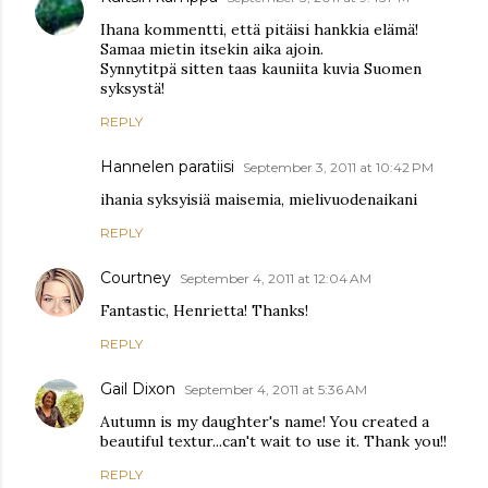
Ihana kommentti, että pitäisi hankkia elämä!
Samaa mietin itsekin aika ajoin.
Synnytitpä sitten taas kauniita kuvia Suomen
syksystä!
REPLY
Hannelen paratiisi
September 3, 2011 at 10:42 PM
ihania syksyisiä maisemia, mielivuodenaikani
REPLY
Courtney
September 4, 2011 at 12:04 AM
Fantastic, Henrietta! Thanks!
REPLY
Gail Dixon
September 4, 2011 at 5:36 AM
Autumn is my daughter's name! You created a
beautiful textur...can't wait to use it. Thank you!!
REPLY