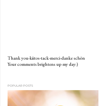
Thank you-kiitos-tack-merci-danke schön
Your comments brightens up my day:)
P
o
s
t
POPULAR POSTS
a
C
o