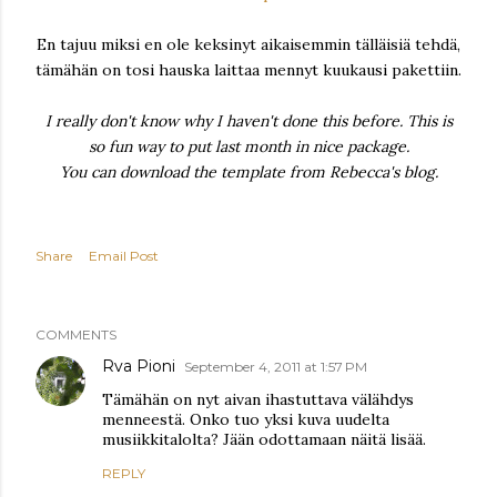
En tajuu miksi en ole keksinyt aikaisemmin tälläisiä tehdä,
tämähän on tosi hauska laittaa mennyt kuukausi pakettiin.
I really don't know why I haven't done this before. This is
so fun way to put last month in nice package.
You can download the template from Rebecca's blog.
Share
Email Post
COMMENTS
Rva Pioni
September 4, 2011 at 1:57 PM
Tämähän on nyt aivan ihastuttava välähdys
menneestä. Onko tuo yksi kuva uudelta
musiikkitalolta? Jään odottamaan näitä lisää.
REPLY