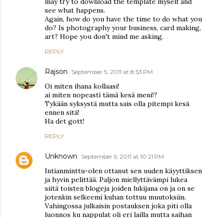
may try to download the template myself and
see what happens.
Again, how do you have the time to do what you
do? Is photography your business, card making,
art? Hope you don't mind me asking.
REPLY
Rajson
September 5, 2011 at 8:53 PM
Oi miten ihana kollaasi!
ai miten nopeasti tämä kesä meni!?
Tykään syksystä mutta sais olla pitempi kesä
ennen sitä!
Ha det gott!
REPLY
Unknown
September 5, 2011 at 10:21 PM
Intianminttu-olen ottanut sen uuden käyyttiksen
ja hyvin pelittää. Paljon miellyttävämpi lukea
siitä toisten blogeja joiden lukijana on ja on se
jotenkin selkeemi kuhan tottuu muutoksiin.
Vahingossa julkaisin postauksen joka piti olla
luonnos ku nappulat oli eri lailla mutta saihan