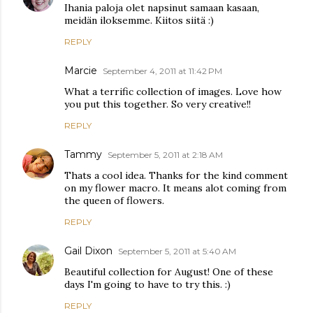
Ihania paloja olet napsinut samaan kasaan,
meidän iloksemme. Kiitos siitä :)
REPLY
Marcie
September 4, 2011 at 11:42 PM
What a terrific collection of images. Love how
you put this together. So very creative!!
REPLY
Tammy
September 5, 2011 at 2:18 AM
Thats a cool idea. Thanks for the kind comment
on my flower macro. It means alot coming from
the queen of flowers.
REPLY
Gail Dixon
September 5, 2011 at 5:40 AM
Beautiful collection for August! One of these
days I'm going to have to try this. :)
REPLY