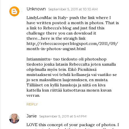
Unknown
September 5, 2011 at 10:10 AM
LindyLouMac in Italy- push the link where I
have written posted: a month in photos. That is
a link to Rebecca's blog and just find this
challenge there you can download it
there....here is the straigh link
http://rebeccacooper.blogspot.com/2011/09/
month-in-photos-august.html
Intianminttu- tuo tiedosto oli photoshop
tiedosto jonka latasin Rebeccalta joten samalla
ohjelmalla myös tein. Eikö Picnikissä
muistaakseni voi tehdä kollaaseja vai vaatiko se
jo sen maksullisen laajennuksen, en muista.
Tälläiset on kyllä hauskoja ja niitä on kiva
kattella kun riittää katsottavaa monen kuvan
verran.
REPLY
Janie
September 5, 2011 at 5:41 PM
LOVE this concept of your package of photos. I