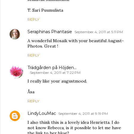
T. Sari Puumulista
REPLY
Seraphinas Phantasie
September 4, 2011 at 5:11 PM
A wonderful Mosaik with your beautiful August-
Photos. Great !
REPLY
Trädgården på Höjden...
September 4, 2011 at 7:22 PM
I really like your augustmood.
Åsa
REPLY
LindyLouMac
September 4, 2011 at 9:19 PM
I also think this is a lovely idea Henrietta. I do
not know Rebecca, is it possible to let me have
the link to her blog?