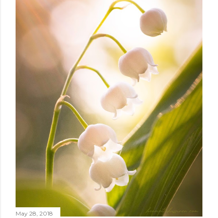
m
m
e
n
t
May 28, 2018