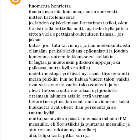
huomenta henrietta!
ihania kuvia niin kuin aina, nautin suureesti
niitten kattelemisesta!
jo, lähden opiskelemaan floristimestariksi, olen
floristi tällä hetkellä, mutta ajattelin kyllä jatkaa
sitten vielä opettajankoulutuksen kanssa... jos
jaksan...
kiitos, joo, tätä tarvin nyt, jotain mielenkiintoista
elämääni. peukaloleikkaus epäonnistui ja joudun
kuulemma uuteen leikkaukseen.. selkäkin
krånglaa ja muutenkin pikkukremppoja joka
paikassa, mutta kyll se siitä =)
uudet omistajat yrittävät nyt saada täysremontti
meiän piikkiin, kun ne haluaa 'uuden talon' vaikka
ovat sataa vuotta vanha talo ostaneet, ja he
olivat tietoisia siitä. me ollaan nyt jouduttu
ottamaan lakimies asialle, että varmaan
helpottuu nyt nääkin asiat. mutta viimeiset kaksi
kuukautta ovat olleet ihan perseestä ja se
tuntuu kyllä!
mutta parin viikon päästä mennään dubaiin IPM
messuille, eli floristiikka ja puutarha messuille ja
sitä reissua odotan nyt innolla =)
åhå, tulipa tästä pitkä, sorry...