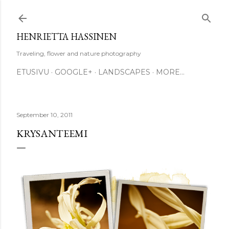
Skip to main content
HENRIETTA HASSINEN
Traveling, flower and nature photography
ETUSIVU
GOOGLE+
LANDSCAPES
MORE…
September 10, 2011
KRYSANTEEMI