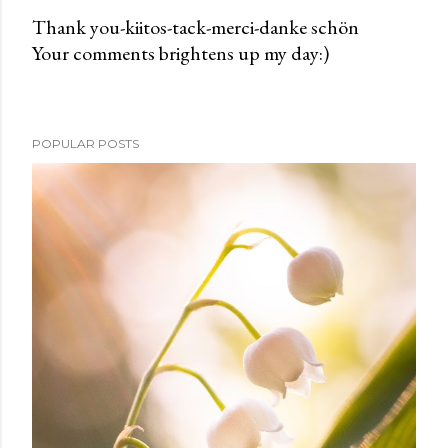
Thank you-kiitos-tack-merci-danke schön
Your comments brightens up my day:)
P
o
s
t
POPULAR POSTS
a
C
o
m
m
e
n
t