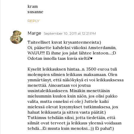
kram
susanne
REPLY
Marge
September 10, 2011 at 12:21 PM
Taiteelliset kuvat krysanteemeeista:)
Oi, pääsette kahdeksi viikoksi Amsterdamiin,
WAUU!!!! Ei ihme jos jalat lähtee lentoon....;D
Odotan innolla taas kuvia sieltä!♥
Kyselit leikkauksen hintaa...n. 3500 euroa tuli
molempien silmien leikkaus maksamaan. Olen
ymmärtänyt, että näkökykyä ei voi leikkauksessa
menettää. Ainoastaan voi joutua
uusintaleikkaukseen. Minäkin menettäisin
mieluummin kuulon kuin näön, jos olisi pakko
valita, mutta onneksi ei ole;) Juttele kaiki
mielessä olevat kysymykset tutkimuksesa, jos
haluat leikkausta ja sitten vasta päätät:)
Tutkimus tehdään siksi, jotta tiedetään, että
silmät ovat terveet ja leikkaus yleensä voidaaan
tehdä....Ei muuta kuin menoksi...;)) Ei paha!!;)