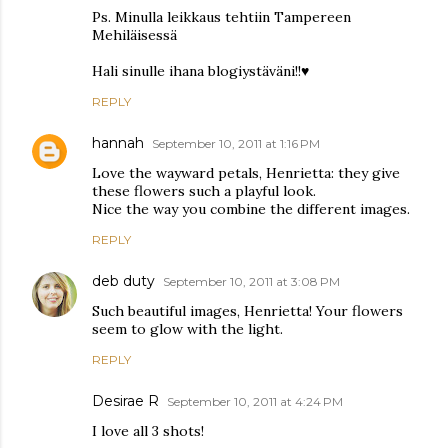
Ps. Minulla leikkaus tehtiin Tampereen
Mehiläisessä
Hali sinulle ihana blogiystäväni!!♥
REPLY
hannah
September 10, 2011 at 1:16 PM
Love the wayward petals, Henrietta: they give
these flowers such a playful look.
Nice the way you combine the different images.
REPLY
deb duty
September 10, 2011 at 3:08 PM
Such beautiful images, Henrietta! Your flowers
seem to glow with the light.
REPLY
Desirae R
September 10, 2011 at 4:24 PM
I love all 3 shots!