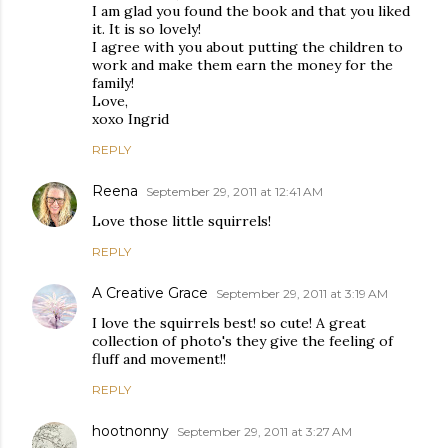
I am glad you found the book and that you liked
it. It is so lovely!
I agree with you about putting the children to
work and make them earn the money for the
family!
Love,
xoxo Ingrid
REPLY
Reena
September 29, 2011 at 12:41 AM
Love those little squirrels!
REPLY
A Creative Grace
September 29, 2011 at 3:19 AM
I love the squirrels best! so cute! A great
collection of photo's they give the feeling of
fluff and movement!!
REPLY
hootnonny
September 29, 2011 at 3:27 AM