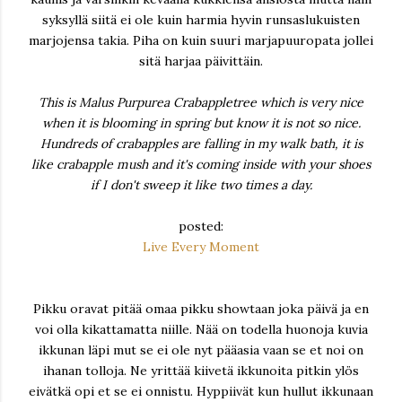
syksyllä siitä ei ole kuin harmia hyvin runsaslukuisten
marjojensa takia. Piha on kuin suuri marjapuuropata jollei
sitä harjaa päivittäin.
This is Malus Purpurea Crabappletree which is very nice
when it is blooming in spring but know it is not so nice.
Hundreds of crabapples are falling in my walk bath, it is
like crabapple mush and it's coming inside with your shoes
if I don't sweep it like two times a day.
posted:
Live Every Moment
Pikku oravat pitää omaa pikku showtaan joka päivä ja en
voi olla kikattamatta niille. Nää on todella huonoja kuvia
ikkunan läpi mut se ei ole nyt pääasia vaan se et noi on
ihanan tolloja. Ne yrittää kiivetä ikkunoita pitkin ylös
eivätkä opi et se ei onnistu. Hyppiivät kun hullut ikkunaan