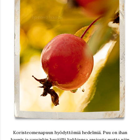
Koristeomenapuun hyödyttömiä hedelmiä. Puu on ihan
kaunis ja varsinkin keväällä kukkiensa ansiosta mutta näin