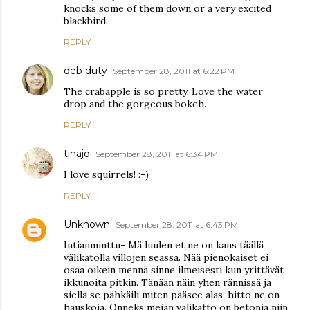
knocks some of them down or a very excited
blackbird.
REPLY
deb duty
September 28, 2011 at 6:22 PM
The crabapple is so pretty. Love the water
drop and the gorgeous bokeh.
REPLY
tinajo
September 28, 2011 at 6:34 PM
I love squirrels! :-)
REPLY
Unknown
September 28, 2011 at 6:43 PM
Intianminttu- Mä luulen et ne on kans täällä
välikatolla villojen seassa. Nää pienokaiset ei
osaa oikein mennä sinne ilmeisesti kun yrittävät
ikkunoita pitkin. Tänään näin yhen rännissä ja
siellä se pähkäili miten pääsee alas, hitto ne on
hauskoja. Onneks meiän välikatto on betonia niin