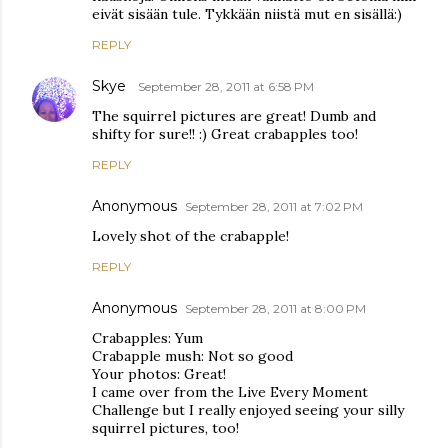
eivät sisään tule. Tykkään niistä mut en sisällä:)
REPLY
Skye
September 28, 2011 at 6:58 PM
The squirrel pictures are great! Dumb and
shifty for sure!! :) Great crabapples too!
REPLY
Anonymous
September 28, 2011 at 7:02 PM
Lovely shot of the crabapple!
REPLY
Anonymous
September 28, 2011 at 8:00 PM
Crabapples: Yum
Crabapple mush: Not so good
Your photos: Great!
I came over from the Live Every Moment
Challenge but I really enjoyed seeing your silly
squirrel pictures, too!