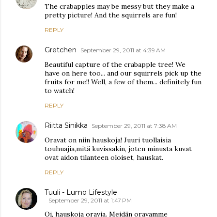
The crabapples may be messy but they make a
pretty picture! And the squirrels are fun!
REPLY
Gretchen
September 29, 2011 at 4:39 AM
Beautiful capture of the crabapple tree! We
have on here too... and our squirrels pick up the
fruits for me!! Well, a few of them... definitely fun
to watch!
REPLY
Riitta Sinikka
September 29, 2011 at 7:38 AM
Oravat on niin hauskoja! Juuri tuollaisia
touhuajia,mitä kuvissakin, joten minusta kuvat
ovat aidon tilanteen oloiset, hauskat.
REPLY
Tuuli - Lumo Lifestyle
September 29, 2011 at 1:47 PM
Oi, hauskoja oravia. Meidän oravamme