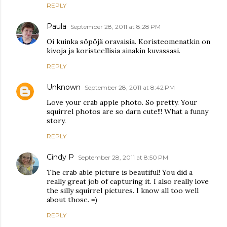
REPLY
Paula
September 28, 2011 at 8:28 PM
Oi kuinka söpöjä oravaisia. Koristeomenatkin on
kivoja ja koristeellisia ainakin kuvassasi.
REPLY
Unknown
September 28, 2011 at 8:42 PM
Love your crab apple photo. So pretty. Your
squirrel photos are so darn cute!!! What a funny
story.
REPLY
Cindy P
September 28, 2011 at 8:50 PM
The crab able picture is beautiful! You did a
really great job of capturing it. I also really love
the silly squirrel pictures. I know all too well
about those. =)
REPLY