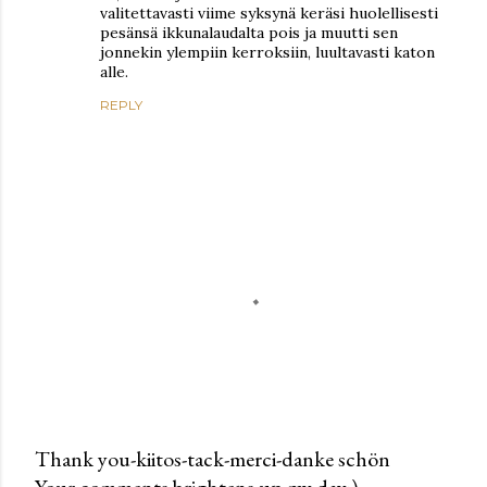
valitettavasti viime syksynä keräsi huolellisesti
pesänsä ikkunalaudalta pois ja muutti sen
jonnekin ylempiin kerroksiin, luultavasti katon
alle.
REPLY
Thank you-kiitos-tack-merci-danke schön
Your comments brightens up my day:)