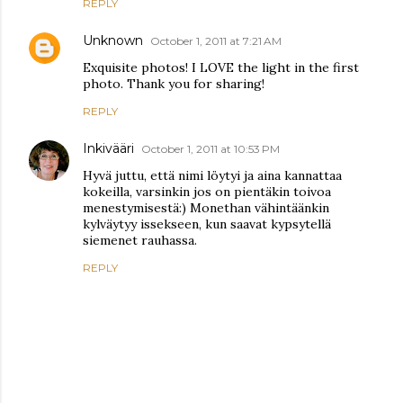
REPLY
Unknown
October 1, 2011 at 7:21 AM
Exquisite photos! I LOVE the light in the first
photo. Thank you for sharing!
REPLY
Inkivääri
October 1, 2011 at 10:53 PM
Hyvä juttu, että nimi löytyi ja aina kannattaa
kokeilla, varsinkin jos on pientäkin toivoa
menestymisestä:) Monethan vähintäänkin
kylväytyy issekseen, kun saavat kypsytellä
siemenet rauhassa.
REPLY