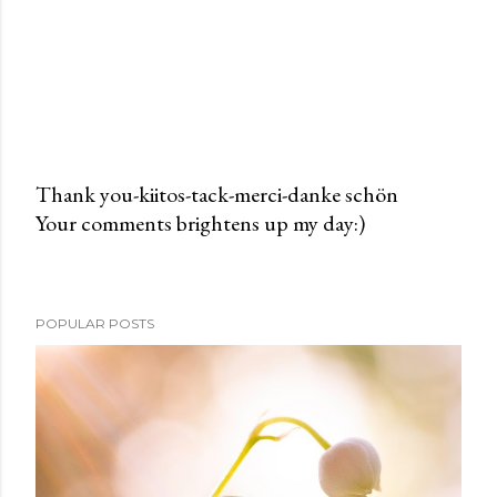
Thank you-kiitos-tack-merci-danke schön
Your comments brightens up my day:)
P
o
s
t
POPULAR POSTS
a
C
o
m
m
e