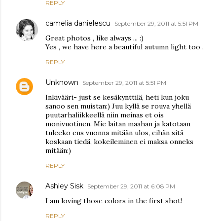
REPLY
camelia danielescu
September 29, 2011 at 5:51 PM
Great photos , like always ... :)
Yes , we have here a beautiful autumn light too .
REPLY
Unknown
September 29, 2011 at 5:51 PM
Inkivääri- just se kesäkynttilä, heti kun joku
sanoo sen muistan:) Juu kyllä se rouva yhellä
puutarhaliikkeellä niin meinas et ois
monivuotinen. Mie laitan maahan ja katotaan
tuleeko ens vuonna mitään ulos, eihän sitä
koskaan tiedä, kokeileminen ei maksa onneks
mitään:)
REPLY
Ashley Sisk
September 29, 2011 at 6:08 PM
I am loving those colors in the first shot!
REPLY