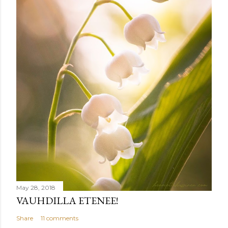
n
t
May 28, 2018
VAUHDILLA ETENEE!
Share
11 comments