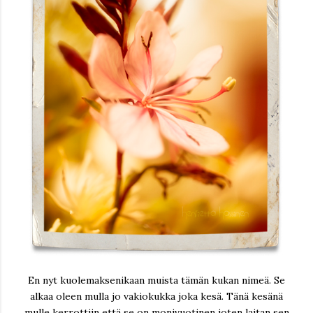
En nyt kuolemaksenikaan muista tämän kukan nimeä. Se
alkaa oleen mulla jo vakiokukka joka kesä. Tänä kesänä
mulle kerrottiin että se on monivuotinen joten laitan sen