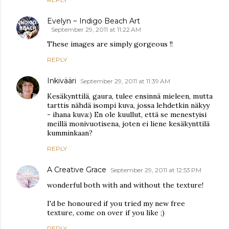
Evelyn ~ Indigo Beach Art
September 29, 2011 at 11:22 AM
These images are simply gorgeous !!
REPLY
Inkivääri
September 29, 2011 at 11:39 AM
Kesäkynttilä, gaura, tulee ensinnä mieleen, mutta
tarttis nähdä isompi kuva, jossa lehdetkin näkyy
- ihana kuva:) En ole kuullut, että se menestyisi
meillä monivuotisena, joten ei liene kesäkynttilä
kumminkaan?
REPLY
A Creative Grace
September 29, 2011 at 12:53 PM
wonderful both with and without the texture!
I'd be honoured if you tried my new free
texture, come on over if you like ;)
REPLY