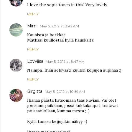
I love the sepia tones in this! Very lovely
REPLY
Mimi
May 5, 2012 at 8:42 AM
Kaunista ja herkkää.
Matkasi kuullostaa kyllä hauskalta!
REPLY
Lovviisa
May 5, 2012 at 8:47 AM
Näimpä...Ihan selevästi kuulen keijujen supinaa :)
REPLY
Birgitta
May 5, 2012 at 10:59 AM
Ihanaa päästä katsomaan taas kuviasi. Vai olet
joutunut paikkaan, jossa kukkakaupat loistavat
poissaolollaan, kumma mesta ;-)
Kyllä tuossa keijujakin näkyy =)
Ihanaa matkan jatkoa!!