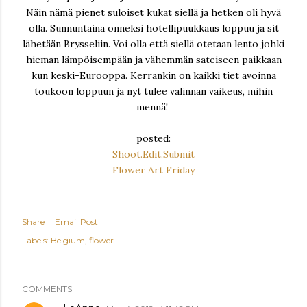
Näin nämä pienet suloiset kukat siellä ja hetken oli hyvä
olla. Sunnuntaina onneksi hotellipuukkaus loppuu ja sit
lähetään Brysseliin. Voi olla että siellä otetaan lento johki
hieman lämpöisempään ja vähemmän sateiseen paikkaan
kun keski-Eurooppa. Kerrankin on kaikki tiet avoinna
toukoon loppuun ja nyt tulee valinnan vaikeus, mihin
mennä!
posted:
Shoot.Edit.Submit
Flower Art Friday
Share
Email Post
Labels:
Belgium
flower
COMMENTS