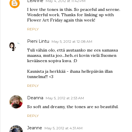
LeAnne
May 4, 2012 at 11:42 PM
I love the tones in this. So peaceful and serene.
Wonderful work. Thanks for linking up with
Flower Art Friday again this week!
REPLY
Pieni Lintu
May 5, 2012 at 12:08 AM
Tuli vähän olo, että asutaanko me ees samassa
maassa, mutta joo...heh..ei kovin vielä Suomen
kevääseen sopiva kuva. :D
Kaunista ja herkkää - ihana hellepäivän illan
tunnelma!!! <3
REPLY
Deanna
May 5, 2012 at 2:53 AM
So soft and dreamy, the tones are so beautiful.
REPLY
Jeanne
May 5, 2012 at 4:31 AM