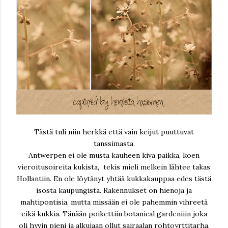
Tästä tuli niin herkkä että vain keijut puuttuvat
tanssimasta.
Antwerpen ei ole musta kauheen kiva paikka, koen
vieroitusoireita kukista, tekis mieli melkein lähtee takas
Hollantiin. En ole löytänyt yhtää kukkakauppaa edes tästä
isosta kaupungista. Rakennukset on hienoja ja
mahtipontisia, mutta missään ei ole pahemmin vihreetä
eikä kukkia. Tänään poikettiin botanical gardeniiin joka
oli hyvin pieni ja alkujaan ollut sairaalan rohtoyrttitarha.