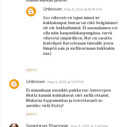
Unknown
May 5, 2012 at 8:39 PM
Joo oikeesti en tajuu missä ne
kukkakaupat luuraa vai eikö belgialaiset
sit ole kukkaihmisiä. Ei suomalainen voi
olla näin kaupunkikaupungissa, tarvii
vihreetä ympärilleen. Nyt on varattu
lentoliput Barcelonaan tiistaille joten
lämpöä sais ja siellävarmaan kukkiakin
saa:)
REPLY
Unknown
May 5, 2012 at 1:47 PM
Ei minunkaan suosikki paikka tuo Antwerpen.
Mutta kauniit kukkakuvat olet siellä ottanut.
Mukavaa loppumatkaa ja toivottavasti se
aurinko vielä löytyy!
REPLY
Seraphinas Phantasie
May 5, 2012 at 3:49 PM