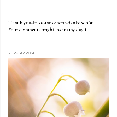
Thank you-kiitos-tack-merci-danke schön
Your comments brightens up my day:)
P
o
s
t
POPULAR POSTS
a
C
o
m
m
e
n
t