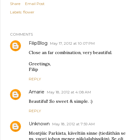
Share
Email Post
Labels:
flower
COMMENTS
FilipBlog
May 17, 2012 at 10:07 PM
Close an far combination, very beautiful.
Greetings,
Filip
REPLY
Amarie
May 18, 2012 at 4:08 AM
Beautiful! So sweet & simple. :)
REPLY
Unknown
May 18, 2012 at 7:59 AM
Montjüic Parkista, käveltiin sinne (tiedäthän se
ns. vuori johon menee näköalahissikin). Se oli