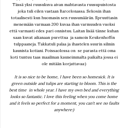
Tässä yksi ruusukuva aivan mahtavasta ruusupuistosta
joka tuli eilen vastaan Barcelonassa. Sekosin ihan
totaalisesti kun huomasin sen ruusumäärän. Spruuttasin
menemään varmaan 200 kuvaa ihan varmuuden vuoksi
että varmasti edes pari onnistuu. Laitan lisää tänne kuhan
saan kuvat aikanaan purettua ja samoin Keukenhoffin
tulppaaneja. Takkatuli palaa ja ihastelen suurin silmin
kaunista kotiani. Poissaolossa on se parasta että oma
koti tuntuu taas maailman kauneimmalta paikalta jossa ei
ole mitään korjattavaa:)
It is so nice to be home, I have been so homesick. It is
green outside and tulips are starting to bloom. This is the
best time in whole year. I have my own bed and everything
looks so fantastic. I love this feeling when you come home
and it feels so perfect for a moment, you can't see no faults
anywhere:)