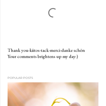
Thank you-kiitos-tack-merci-danke schön
Your comments brightens up my day:)
P
o
s
t
POPULAR POSTS
a
C
o
m
m