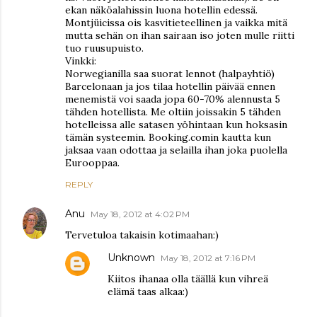
ekan näköalahissin luona hotellin edessä.
Montjüicissa ois kasvitieteellinen ja vaikka mitä
mutta sehän on ihan sairaan iso joten mulle riitti
tuo ruusupuisto.
Vinkki:
Norwegianilla saa suorat lennot (halpayhtiö)
Barcelonaan ja jos tilaa hotellin päivää ennen
menemistä voi saada jopa 60-70% alennusta 5
tähden hotellista. Me oltiin joissakin 5 tähden
hotelleissa alle satasen yöhintaan kun hoksasin
tämän systeemin. Booking.comin kautta kun
jaksaa vaan odottaa ja selailla ihan joka puolella
Eurooppaa.
REPLY
Anu
May 18, 2012 at 4:02 PM
Tervetuloa takaisin kotimaahan:)
Unknown
May 18, 2012 at 7:16 PM
Kiitos ihanaa olla täällä kun vihreä
elämä taas alkaa:)