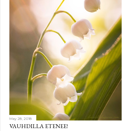
e
n
t
May 28, 2018
VAUHDILLA ETENEE!