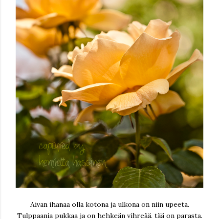
Aivan ihanaa olla kotona ja ulkona on niin upeeta.
Tulppaania pukkaa ja on hehkeän vihreää. tää on parasta.