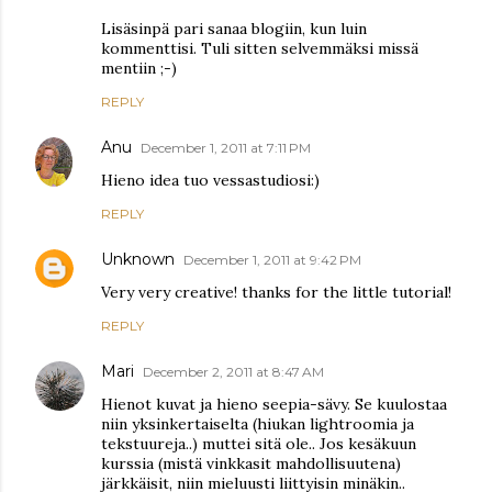
Lisäsinpä pari sanaa blogiin, kun luin
kommenttisi. Tuli sitten selvemmäksi missä
mentiin ;-)
REPLY
Anu
December 1, 2011 at 7:11 PM
Hieno idea tuo vessastudiosi:)
REPLY
Unknown
December 1, 2011 at 9:42 PM
Very very creative! thanks for the little tutorial!
REPLY
Mari
December 2, 2011 at 8:47 AM
Hienot kuvat ja hieno seepia-sävy. Se kuulostaa
niin yksinkertaiselta (hiukan lightroomia ja
tekstuureja..) muttei sitä ole.. Jos kesäkuun
kurssia (mistä vinkkasit mahdollisuutena)
järkkäisit, niin mieluusti liittyisin minäkin..