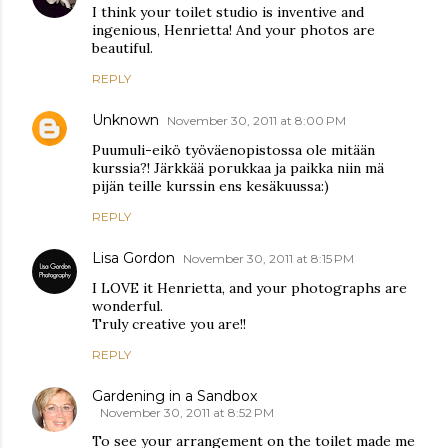
I think your toilet studio is inventive and
ingenious, Henrietta! And your photos are
beautiful.
REPLY
Unknown
November 30, 2011 at 8:00 PM
Puumuli-eikö työväenopistossa ole mitään
kurssia?! Järkkää porukkaa ja paikka niin mä
pijän teille kurssin ens kesäkuussa:)
REPLY
Lisa Gordon
November 30, 2011 at 8:15 PM
I LOVE it Henrietta, and your photographs are
wonderful.
Truly creative you are!!
REPLY
Gardening in a Sandbox
November 30, 2011 at 8:52 PM
To see your arrangement on the toilet made me