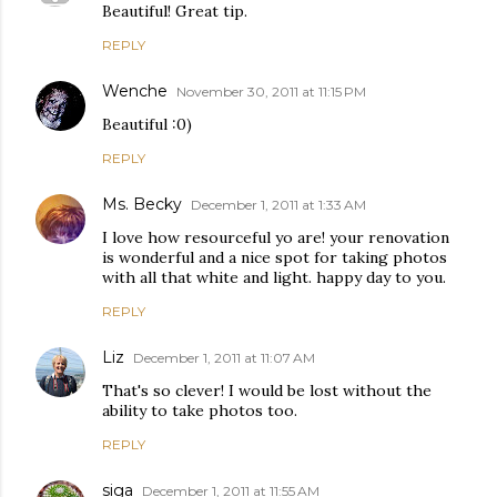
Beautiful! Great tip.
REPLY
Wenche
November 30, 2011 at 11:15 PM
Beautiful :0)
REPLY
Ms. Becky
December 1, 2011 at 1:33 AM
I love how resourceful yo are! your renovation
is wonderful and a nice spot for taking photos
with all that white and light. happy day to you.
REPLY
Liz
December 1, 2011 at 11:07 AM
That's so clever! I would be lost without the
ability to take photos too.
REPLY
siga
December 1, 2011 at 11:55 AM