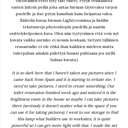
varoivainen ettei syty talo tulee). Pytyn vesisäiliötä
vasten laitoin peilin joka antaa hieman täytevaloa varjon
puolelle ja itse pytyn kansihan kans heijastaa valoa.
Säätelin kuvaa hieman Lightroomissa ja lisäilin
tekstuureja photoshopin puolella ja saatiin
esittelykelpoinen kuva. Olen niin tyytyväinen että voin nyt
kuvata vaikka aurinko ei nousis koskaan, tietysti tälläinen
vessastudio ei ole ehkä ihan kaikkien mieleen mutta
tuleepahan ainakin pidettyä huussi puhtaana jos siellä
haluaa kuvata:)
It is so dark here that I haven't taken any pictures since I
came back from Spain and it is starting to irritate me, I
need to take pictures, I need to create something. Our
toilet renovation finished week ago and noticed it is the
brightness room in the house so maybe I can take pictures
there (seriously it doesn't matter what is the space if you
can use it for taking pictures). I went to our storage to find
this lamp what builders use in worksites, it is quite
powerful so I can get more light with that. I made the set