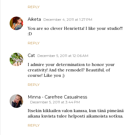
REPLY
Aiketa
December 4, 2011 at 1:27 PM
You are so clever Henrietta! I like your studio!!!
:D
REPLY
Cat
December 5, 2011 at 12:06 AM
I admire your determination to honor your
creativity! And the remodel? Beautiful, of
course! Like you ;)
REPLY
Minna - Carefree Casualness
December 5, 2011 at 3:44 PM
Itsekin kikkailen valon kanssa, kun tänä pimeänä
aikana kuvista tulee helposti aikamoista sotkua.
REPLY