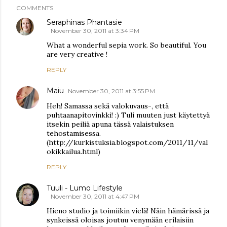
COMMENTS
Seraphinas Phantasie
November 30, 2011 at 3:34 PM
What a wonderful sepia work. So beautiful. You
are very creative !
REPLY
Maiu
November 30, 2011 at 3:55 PM
Heh! Samassa sekä valokuvaus-, että
puhtaanapitovinkki! :) Tuli muuten just käytettyä
itsekin peiliä apuna tässä valaistuksen
tehostamisessa.
(http://kurkistuksia.blogspot.com/2011/11/val
okikkailua.html)
REPLY
Tuuli - Lumo Lifestyle
November 30, 2011 at 4:47 PM
Hieno studio ja toimiikin vielä! Näin hämärissä ja
synkeissä oloisas joutuu venymään erilaisiin