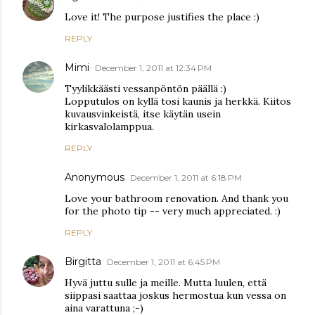
Love it! The purpose justifies the place :)
REPLY
Mimi
December 1, 2011 at 12:34 PM
Tyylikkäästi vessanpöntön päällä :)
Lopputulos on kyllä tosi kaunis ja herkkä. Kiitos
kuvausvinkeistä, itse käytän usein
kirkasvalolamppua.
REPLY
Anonymous
December 1, 2011 at 6:18 PM
Love your bathroom renovation. And thank you
for the photo tip -- very much appreciated. :)
REPLY
Birgitta
December 1, 2011 at 6:45 PM
Hyvä juttu sulle ja meille. Mutta luulen, että
siippasi saattaa joskus hermostua kun vessa on
aina varattuna ;-)