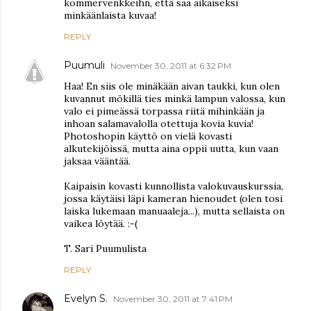
kommervenkkeihn, että saa aikaiseksi
minkäänlaista kuvaa!
REPLY
Puumuli
November 30, 2011 at 6:32 PM
Haa! En siis ole minäkään aivan taukki, kun olen
kuvannut mökillä ties minkä lampun valossa, kun
valo ei pimeässä torpassa riitä mihinkään ja
inhoan salamavalolla otettuja kovia kuvia!
Photoshopin käyttö on vielä kovasti
alkutekijöissä, mutta aina oppii uutta, kun vaan
jaksaa vääntää.
Kaipaisin kovasti kunnollista valokuvauskurssia,
jossa käytäisi läpi kameran hienoudet (olen tosi
laiska lukemaan manuaaleja...), mutta sellaista on
vaikea löytää. :-(
T. Sari Puumulista
REPLY
Evelyn S.
November 30, 2011 at 7:41 PM