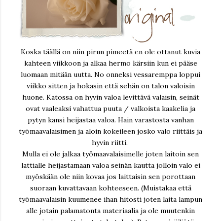
Koska täällä on niin pirun pimeetä en ole ottanut kuvia
kahteen viikkoon ja alkaa hermo kärsiin kun ei pääse
luomaan mitään uutta. No onneksi vessaremppa loppui
viikko sitten ja hokasin että sehän on talon valoisin
huone. Katossa on hyvin valoa levittävä valaisin, seinät
ovat vaaleaksi vahattua puuta / valkoista kaakelia ja
pytyn kansi heijastaa valoa. Hain varastosta vanhan
työmaavalaisimen ja aloin kokeileen josko valo riittäis ja
hyvin riitti.
Mulla ei ole jalkaa työmaavalaisimelle joten laitoin sen
lattialle heijastamaan valoa seinän kautta jolloin valo ei
myöskään ole niin kovaa jos laittaisin sen porottaan
suoraan kuvattavaan kohteeseen. (Muistakaa että
työmaavalaisin kuumenee ihan hitosti joten laita lampun
alle jotain palamatonta materiaalia ja ole muutenkin