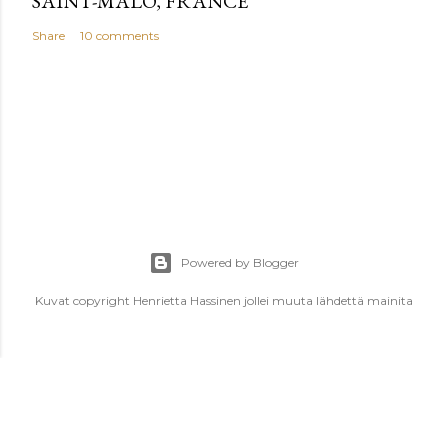
SAINT-MALO, FRANCE
Share
10 comments
Powered by Blogger
Kuvat copyright Henrietta Hassinen jollei muuta lähdettä mainita