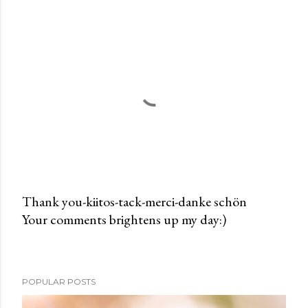
Thank you-kiitos-tack-merci-danke schön
Your comments brightens up my day:)
P
o
s
t
POPULAR POSTS
a