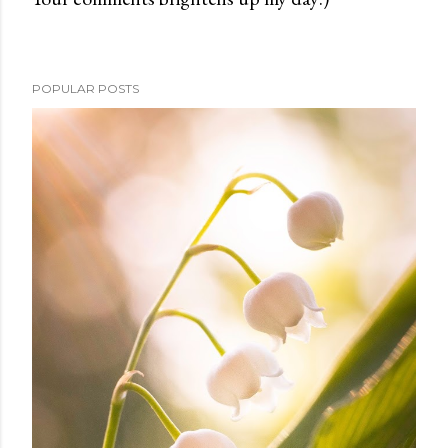
o
s
t
POPULAR POSTS
a
C
o
m
m
e
n
t