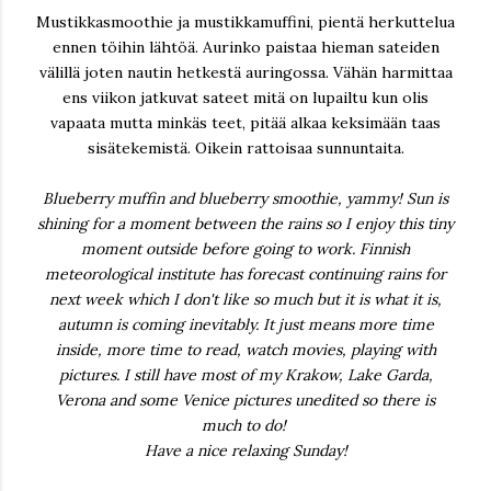
Mustikkasmoothie ja mustikkamuffini, pientä herkuttelua
ennen töihin lähtöä. Aurinko paistaa hieman sateiden
välillä joten nautin hetkestä auringossa. Vähän harmittaa
ens viikon jatkuvat sateet mitä on lupailtu kun olis
vapaata mutta minkäs teet, pitää alkaa keksimään taas
sisätekemistä. Oikein rattoisaa sunnuntaita.
Blueberry muffin and blueberry smoothie, yammy! Sun is
shining for a moment between the rains so I enjoy this tiny
moment outside before going to work. Finnish
meteorological institute has forecast continuing rains for
next week which I don't like so much but it is what it is,
autumn is coming inevitably. It just means more time
inside, more time to read, watch movies, playing with
pictures. I still have most of my Krakow, Lake Garda,
Verona and some Venice pictures unedited so there is
much to do!
Have a nice relaxing Sunday!