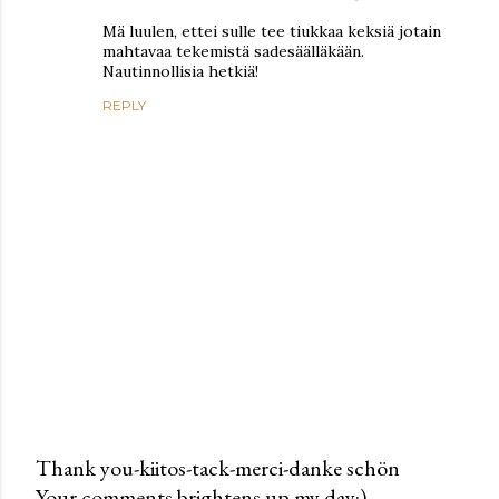
Mä luulen, ettei sulle tee tiukkaa keksiä jotain
mahtavaa tekemistä sadesäälläkään.
Nautinnollisia hetkiä!
REPLY
Thank you-kiitos-tack-merci-danke schön
Your comments brightens up my day:)
P