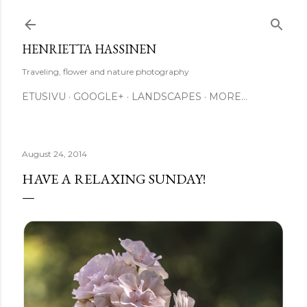
Skip to main content
HENRIETTA HASSINEN
Traveling, flower and nature photography
ETUSIVU
GOOGLE+
LANDSCAPES
MORE…
August 24, 2014
HAVE A RELAXING SUNDAY!