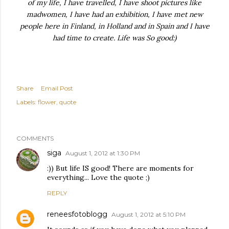
of my life, I have travelled, I have shoot pictures like
madwomen, I have had an exhibition, I have met new
people here in Finland, in Holland and in Spain and I have
had time to create. Life was So good:)
Share
Email Post
Labels:
flower
quote
COMMENTS
siga
August 1, 2012 at 1:30 PM
:)) But life IS good! There are moments for
everything... Love the quote ;)
REPLY
reneesfotoblogg
August 1, 2012 at 5:10 PM