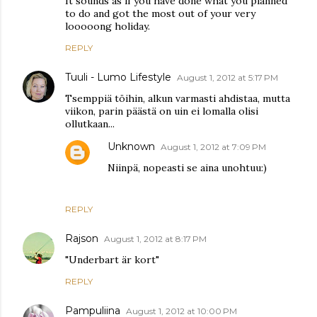
It sounds as if you have done what you planned
to do and got the most out of your very
looooong holiday.
REPLY
Tuuli - Lumo Lifestyle
August 1, 2012 at 5:17 PM
Tsemppiä töihin, alkun varmasti ahdistaa, mutta
viikon, parin päästä on uin ei lomalla olisi
ollutkaan...
Unknown
August 1, 2012 at 7:09 PM
Niinpä, nopeasti se aina unohtuu:)
REPLY
Rajson
August 1, 2012 at 8:17 PM
"Underbart är kort"
REPLY
Pampuliina
August 1, 2012 at 10:00 PM