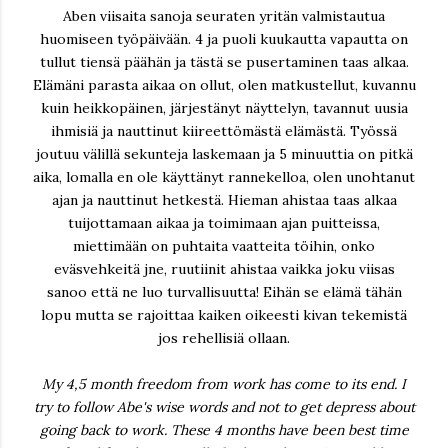
Aben viisaita sanoja seuraten yritän valmistautua
huomiseen työpäivään. 4 ja puoli kuukautta vapautta on
tullut tiensä päähän ja tästä se pusertaminen taas alkaa.
Elämäni parasta aikaa on ollut, olen matkustellut, kuvannu
kuin heikkopäinen, järjestänyt näyttelyn, tavannut uusia
ihmisiä ja nauttinut kiireettömästä elämästä. Työssä
joutuu välillä sekunteja laskemaan ja 5 minuuttia on pitkä
aika, lomalla en ole käyttänyt rannekelloa, olen unohtanut
ajan ja nauttinut hetkestä. Hieman ahistaa taas alkaa
tuijottamaan aikaa ja toimimaan ajan puitteissa,
miettimään on puhtaita vaatteita töihin, onko
eväsvehkeitä jne, ruutiinit ahistaa vaikka joku viisas
sanoo että ne luo turvallisuutta! Eihän se elämä tähän
lopu mutta se rajoittaa kaiken oikeesti kivan tekemistä
jos rehellisiä ollaan.
My 4,5 month freedom from work has come to its end. I
try to follow Abe's wise words and not to get depress about
going back to work. These 4 months have been best time