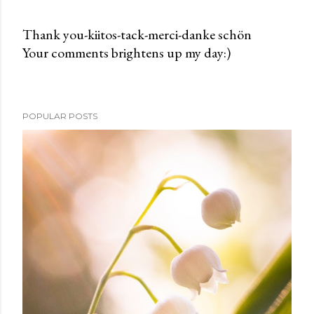
Thank you-kiitos-tack-merci-danke schön
Your comments brightens up my day:)
P
o
s
t
POPULAR POSTS
a
C
o
m
m
e
n
t