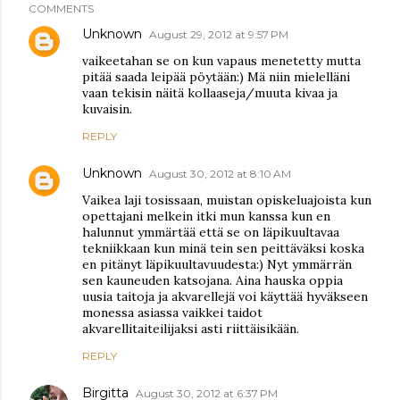
COMMENTS
Unknown
August 29, 2012 at 9:57 PM
vaikeetahan se on kun vapaus menetetty mutta
pitää saada leipää pöytään:) Mä niin mielelläni
vaan tekisin näitä kollaaseja/muuta kivaa ja
kuvaisin.
REPLY
Unknown
August 30, 2012 at 8:10 AM
Vaikea laji tosissaan, muistan opiskeluajoista kun
opettajani melkein itki mun kanssa kun en
halunnut ymmärtää että se on läpikuultavaa
tekniikkaan kun minä tein sen peittäväksi koska
en pitänyt läpikuultavuudesta:) Nyt ymmärrän
sen kauneuden katsojana. Aina hauska oppia
uusia taitoja ja akvarellejä voi käyttää hyväkseen
monessa asiassa vaikkei taidot
akvarellitaiteilijaksi asti riittäisikään.
REPLY
Birgitta
August 30, 2012 at 6:37 PM