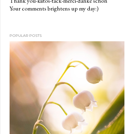
Thank you-kiitos-tack-merci-danke schön
Your comments brightens up my day:)
P
o
s
t
POPULAR POSTS
a
C
o
m
m
e
n
t