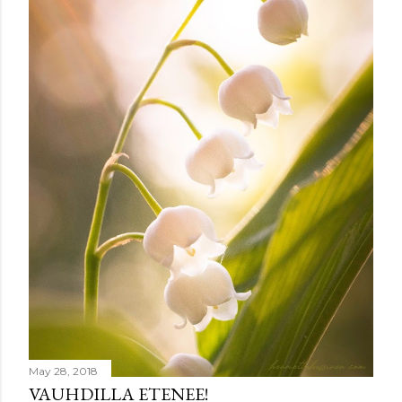
m
e
n
t
May 28, 2018
VAUHDILLA ETENEE!