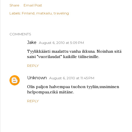
Share
Email Post
Labels:
Finland
matkailu
traveling
COMMENTS
Jake
August 6, 2010 at 5:09 PM
Tyylikkäästi maalattu vanha ikkuna. Noinhan sitä
saisi "vuorilaudat" kaikille tiiliseinille.
REPLY
Unknown
August 6, 2010 at 11:45 PM
Olis paljon halvempaa tuohon tyyliin,uusiminen
helpompaa,eikä mätäne.
REPLY