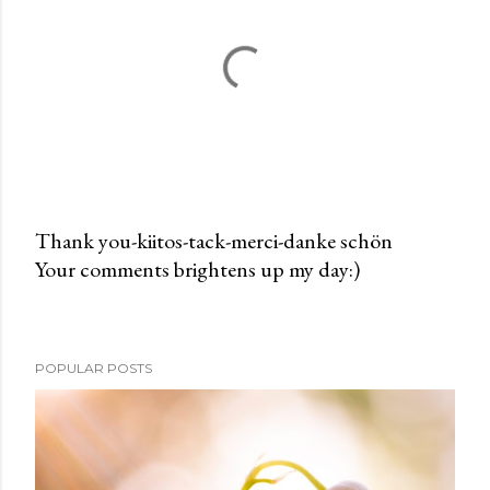
Thank you-kiitos-tack-merci-danke schön
Your comments brightens up my day:)
P
o
s
t
POPULAR POSTS
a
C
o
m