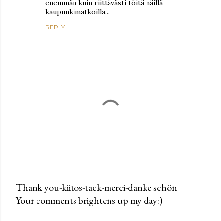
enemmän kuin riittävästi töitä näillä
kaupunkimatkoilla...
REPLY
Thank you-kiitos-tack-merci-danke schön
Your comments brightens up my day:)
P
o