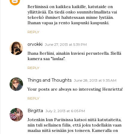
Berliinissä on kaikkea kaikille, katutaide on
yllättävää. En tiedä onko suunnitelmallista vai
tekeekö ihmiset halutessaan minne lystään.
Ihanan vapaa ja rento kaupunki kaupunki.
REPLY
orvokki
June 27, 2013 at 5:39 PM
Ihana Berliini, ainakin kuviesi perusteella. Siellä
kamera saa "laulaa".
REPLY
Things and Thoughts
June 28, 2013 at 9:35 AM
Your posts are always so interesting Henrietta!
REPLY
Birgitta
July 2, 2013 at 6:05 PM
Jotenkin kun Pariisissa katsoi niitä katutaiteita,
niin tuli sellainen fiilis, että joku todellakin vaan
maalaa niitä seinään jos toiseen. Kameralla on