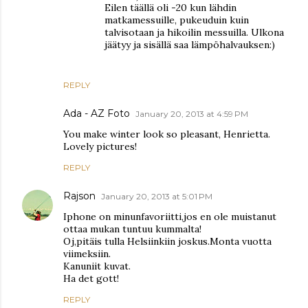
Eilen täällä oli -20 kun lähdin
matkamessuille, pukeuduin kuin
talvisotaan ja hikoilin messuilla. Ulkona
jäätyy ja sisällä saa lämpöhalvauksen:)
REPLY
Ada - AZ Foto
January 20, 2013 at 4:59 PM
You make winter look so pleasant, Henrietta.
Lovely pictures!
REPLY
Rajson
January 20, 2013 at 5:01 PM
Iphone on minunfavoriitti,jos en ole muistanut
ottaa mukan tuntuu kummalta!
Oj,pitäis tulla Helsiinkiin joskus.Monta vuotta
viimeksiin.
Kanuniit kuvat.
Ha det gott!
REPLY