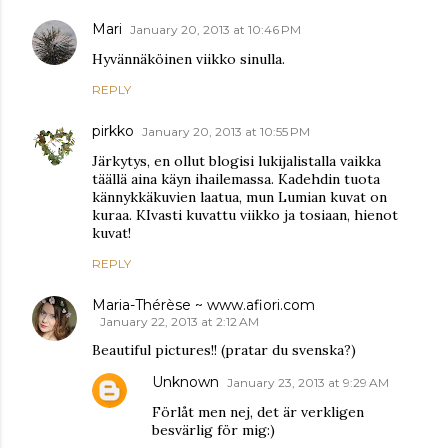
Mari
January 20, 2013 at 10:46 PM
Hyvännäköinen viikko sinulla.
REPLY
pirkko
January 20, 2013 at 10:55 PM
Järkytys, en ollut blogisi lukijalistalla vaikka
täällä aina käyn ihailemassa. Kadehdin tuota
kännykkäkuvien laatua, mun Lumian kuvat on
kuraa. KIvasti kuvattu viikko ja tosiaan, hienot
kuvat!
REPLY
Maria-Thérèse ~ www.afiori.com
January 22, 2013 at 2:12 AM
Beautiful pictures!! (pratar du svenska?)
Unknown
January 23, 2013 at 9:29 AM
Förlåt men nej, det är verkligen
besvärlig för mig:)