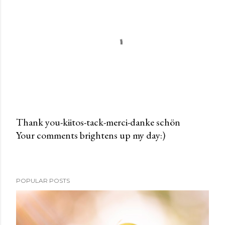
Thank you-kiitos-tack-merci-danke schön
Your comments brightens up my day:)
P
o
s
t
POPULAR POSTS
a
C
o