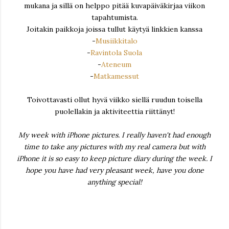
mukana ja sillä on helppo pitää kuvapäiväkirjaa viikon
tapahtumista.
Joitakin paikkoja joissa tullut käytyä linkkien kanssa
-
Musiikkitalo
-
Ravintola Suola
-
Ateneum
-
Matkamessut
Toivottavasti ollut hyvä viikko siellä ruudun toisella
puolellakin ja aktiviteettia riittänyt!
My week with iPhone pictures. I really haven't had enough
time to take any pictures with my real camera but with
iPhone it is so easy to keep picture diary during the week. I
hope you have had very pleasant week, have you done
anything special!