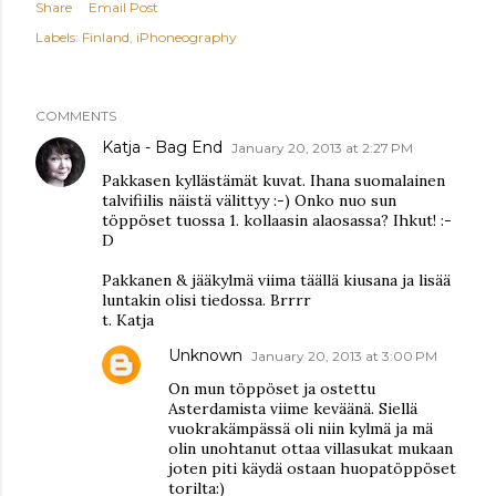
Share
Email Post
Labels:
Finland
iPhoneography
COMMENTS
Katja - Bag End
January 20, 2013 at 2:27 PM
Pakkasen kyllästämät kuvat. Ihana suomalainen
talvifiilis näistä välittyy :-) Onko nuo sun
töppöset tuossa 1. kollaasin alaosassa? Ihkut! :-
D
Pakkanen & jääkylmä viima täällä kiusana ja lisää
luntakin olisi tiedossa. Brrrr
t. Katja
Unknown
January 20, 2013 at 3:00 PM
On mun töppöset ja ostettu
Asterdamista viime keväänä. Siellä
vuokrakämpässä oli niin kylmä ja mä
olin unohtanut ottaa villasukat mukaan
joten piti käydä ostaan huopatöppöset
torilta:)