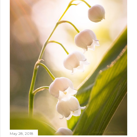
m
m
e
n
t
May 28, 2018