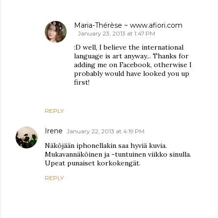
Maria-Thérèse ~ www.afiori.com
January 23, 2013 at 1:47 PM
:D well, I believe the international
language is art anyway... Thanks for
adding me on Facebook, otherwise I
probably would have looked you up
first!
REPLY
Irene
January 22, 2013 at 4:19 PM
Näköjään iphonellakin saa hyviä kuvia.
Mukavannäköinen ja -tuntuinen viikko sinulla.
Upeat punaiset korkokengät.
REPLY