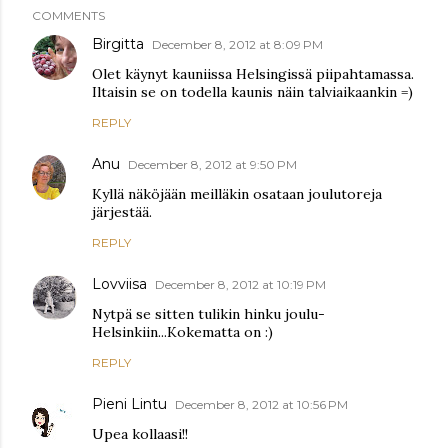
COMMENTS
Birgitta
December 8, 2012 at 8:09 PM
Olet käynyt kauniissa Helsingissä piipahtamassa.
Iltaisin se on todella kaunis näin talviaikaankin =)
REPLY
Anu
December 8, 2012 at 9:50 PM
Kyllä näköjään meilläkin osataan joulutoreja
järjestää.
REPLY
Lovviisa
December 8, 2012 at 10:19 PM
Nytpä se sitten tulikin hinku joulu-
Helsinkiin...Kokematta on :)
REPLY
Pieni Lintu
December 8, 2012 at 10:56 PM
Upea kollaasi!!