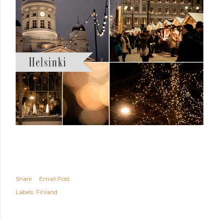
Share
Email Post
Labels:
Finland