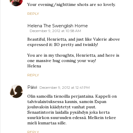
Your evening/nighttime shots are so lovely.
REPLY
Helena The Swenglish Home
December 9, 2012 at 10:58 AM
Beautiful, Henrietta, and just like Valerie above
expressed it: SO pretty and twinkly!
You are in my thoughts, Henrietta, and here is
one massive hug coming your way!
Helena
REPLY
Päivi
December 9, 2012 at 12:41 PM
Olin samoilla tienoilla perjantaina. Kappeli on
talvivalaistuksessa kaunis, samoin Espan
jouluvaloin käädytetyt vanhat puut.
Senaatintorin laidalla pysähdyn joka kerta
suurkirkon suuruuden edessä. Melkein tekee
mieli kumartaa sille.
REPLY