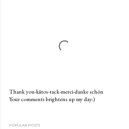
Thank you-kiitos-tack-merci-danke schön
Your comments brightens up my day:)
P
o
s
t
POPULAR POSTS