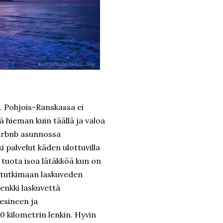
. Pohjois-Ranskassa ei
hieman kuin täällä ja valoa
Airbnb asunnossa
ki palvelut käden ulottuvilla
n tuota isoa lätäkköä kun on
 tutkimaan laskuveden
lenkki laskuvettä
vesineen ja
0 kilometrin lenkin. Hyvin