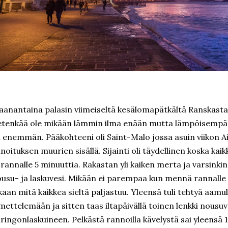
anantaina palasin viimeiseltä kesälomapätkältä Ranskasta
etenkää ole mikään lämmin ilma enään mutta lämpöisempää 
i enemmän. Pääkohteeni oli Saint-Malo jossa asuin viikon 
nnoituksen muurien sisällä. Sijainti oli täydellinen koska kaik
 rannalle 5 minuuttia. Rakastan yli kaiken merta ja varsinki
usu- ja laskuvesi. Mikään ei parempaa kun mennä rannalle
kaan mitä kaikkea sieltä paljastuu. Yleensä tuli tehtyä aamu
mettelemään ja sitten taas iltapäivällä toinen lenkki nousu
ringonlaskuineen. Pelkästä rannoilla kävelystä sai yleensä 1