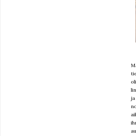
Ma
ti
ol
li
ja
no
ai
ih
au