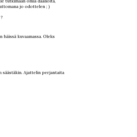
le tutkimaan omia daalioita,
mattomana jo odottelen ; )
 ?
un häissä kuvaamassa. Oleks
n säästäkin. Ajattelin perjantaita