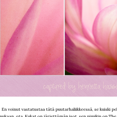
En voinut vastatustaa tätä puutarhaliikkeessä, se kuiski p
mukaan, ota. Kukat on järjettömän isot, sen nimikin on The