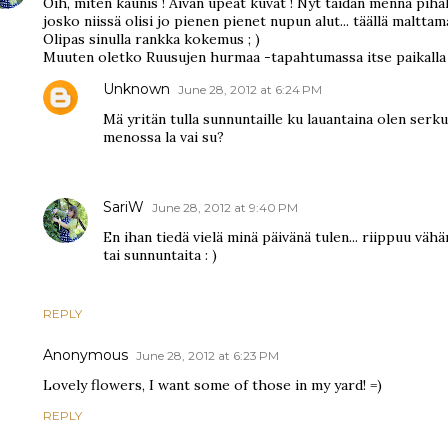
Oih, miten kaunis ! Aivan upeat kuvat ! Nyt taidan mennä pihal
josko niissä olisi jo pienen pienet nupun alut... täällä maltta
Olipas sinulla rankka kokemus ; )
Muuten oletko Ruusujen hurmaa -tapahtumassa itse paikalla
Unknown
June 28, 2012 at 6:24 PM
Mä yritän tulla sunnuntaille ku lauantaina olen serk
menossa la vai su?
SariW
June 28, 2012 at 9:40 PM
En ihan tiedä vielä minä päivänä tulen... riippuu vähä
tai sunnuntaita : )
REPLY
Anonymous
June 28, 2012 at 6:23 PM
Lovely flowers, I want some of those in my yard! =)
REPLY