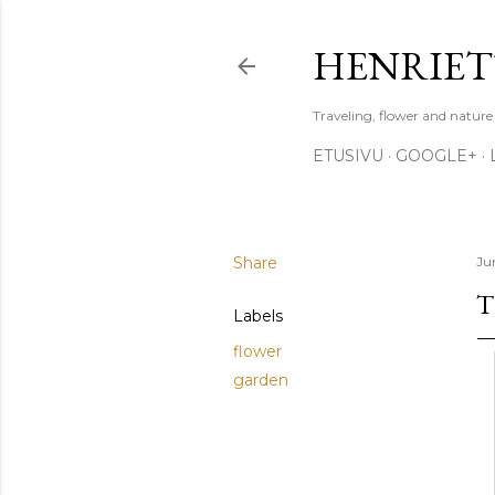
HENRIET
Traveling, flower and natur
ETUSIVU
GOOGLE+
Share
Ju
T
Labels
flower
garden