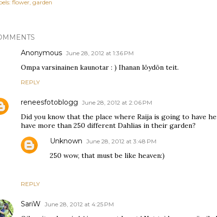
els:
flower
garden
OMMENTS
Anonymous
June 28, 2012 at 1:36 PM
Ompa varsinainen kaunotar : ) Ihanan löydön teit.
REPLY
reneesfotoblogg
June 28, 2012 at 2:06 PM
Did you know that the place where Raija is going to have h
have more than 250 different Dahlias in their garden?
Unknown
June 28, 2012 at 3:48 PM
250 wow, that must be like heaven:)
REPLY
SariW
June 28, 2012 at 4:25 PM