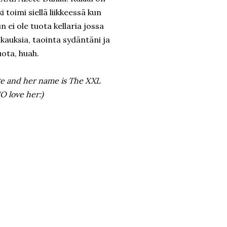
toimi siellä liikkeessä kun
ei ole tuota kellaria jossa
okauksia, taointa sydäntäni ja
uota, huah.
uge and her name is The XXL
SO love her:)