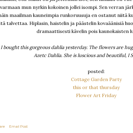
varmaan mun nyrkin kokoinen jollei isompi. Sen verran järki 
näin maailman kauneimpia runkoruusuja en ostanut niitä kun 
itä talvettaa. Hiplasin, haistelin ja päästelin kovaäänisiä hu
dramaattisesti kävelin pois kaunokaisten l
I bought this gorgeous dahlia yesterday. The flowers are h
Azetc Dahlia. She is luscious and beautiful, I 
posted:
Cottage Garden Party
this or that thursday
Flower Art Friday
are
Email Post