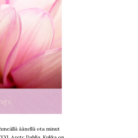
ehmeällä äänellä ota minut
 XXL Azetc Dahlia. Kukka on