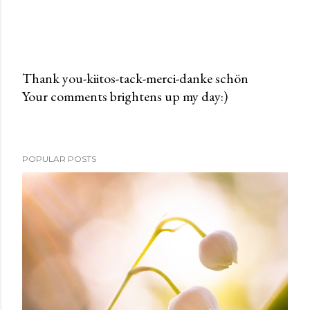
Thank you-kiitos-tack-merci-danke schön
Your comments brightens up my day:)
P
o
s
t
POPULAR POSTS
a
C
o
m
m
e
n
t