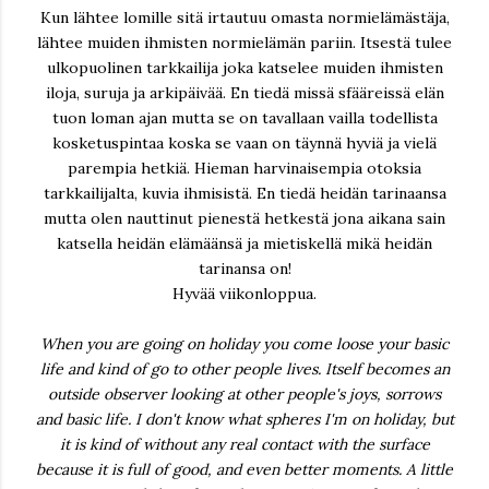
Kun lähtee lomille sitä irtautuu omasta normielämästäja,
lähtee muiden ihmisten normielämän pariin. Itsestä tulee
ulkopuolinen tarkkailija joka katselee muiden ihmisten
iloja, suruja ja arkipäivää. En tiedä missä sfääreissä elän
tuon loman ajan mutta se on tavallaan vailla todellista
kosketuspintaa koska se vaan on täynnä hyviä ja vielä
parempia hetkiä. Hieman harvinaisempia otoksia
tarkkailijalta, kuvia ihmisistä. En tiedä heidän tarinaansa
mutta olen nauttinut pienestä hetkestä jona aikana sain
katsella heidän elämäänsä ja mietiskellä mikä heidän
tarinansa on!
Hyvää viikonloppua.
When you are going on holiday you come loose your basic
life and kind of go to other people lives. Itself becomes an
outside observer looking at other people's joys, sorrows
and basic life. I don't know what spheres I'm on holiday, but
it is kind of without any real contact with the surface
because it is full of good, and even better moments. A little