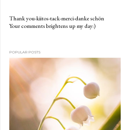
Thank you-kiitos-tack-merci-danke schön
Your comments brightens up my day:)
P
o
s
t
POPULAR POSTS
a
C
o
m
m
e
n
t