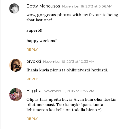
Betty Manousos
November 16, 2013 at 6:06 AM
wow, gorgeous photos with my favourite being
that last one!
superb!!
happy weekend!
REPLY
orvokki
November 16, 2013 at 10:33 AM
Ihania kuvia pienistä ohikiitävistä hetkistä.
REPLY
Birgitta
November 16, 2013 at 12:53 PM
Olipas taas upeita kuvia. Aivan kuin olisi itsekin
ollut mukanasi. Tuo kännykkäpariskunta
lehtimeren keskellä on todella hieno =)
REPLY