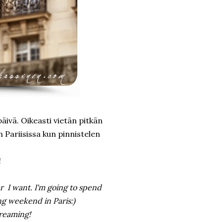
äivä. Oikeasti vietän pitkän
 Pariisissa kun pinnistelen
!
er I want. I'm going to spend
ng weekend in Paris:)
reaming!