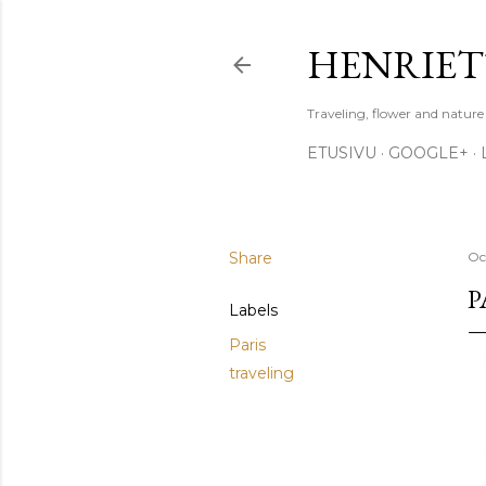
HENRIET
Traveling, flower and natur
ETUSIVU
GOOGLE+
Share
Oc
P
Labels
Paris
traveling