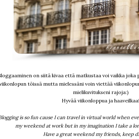
Bloggaaminen on siitä kivaa että matkustaa voi vaikka joka p
viikonlopun töissä mutta mielessäni voin viettää viikonlopun
mielikuvitukseni rajoja:)
Hyvää viikonloppua ja haaveilkaa
Blogging is so fun cause I can travel in virtual world when ev
my weekend at work but in my imagination I take a lo
Have a great weekend my friends, keep d