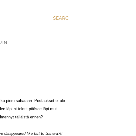
SEARCH
VIN
ä ko pieru saharaan. Postaukset ei ole
ee läpi ni teksti pääsee läpi mut
lmennyt tälläistä ennen?
ve disappeared like fart to Sahara?!!