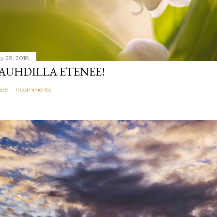
y 28, 2018
AUHDILLA ETENEE!
are
11 comments