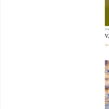
Ma
V
Sh