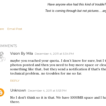
Have anyone else had this kind of trouble?
Text is coming through but not pictures....ar
are
Email Post
OMMENTS
Vision By Mila
December 4, 2011 at 5:34 PM
maybe you reached your quota.. I don´t know for sure, but I
photos posted and then you need to buy more space or clear
something like that.. but they send a notification if that's t
technical problem.. no troubles for me so far.
REPLY
Unknown
December 4, 2011 at 5:53 PM
No I don't think so it is that. We have 1000MB space and I h
there.