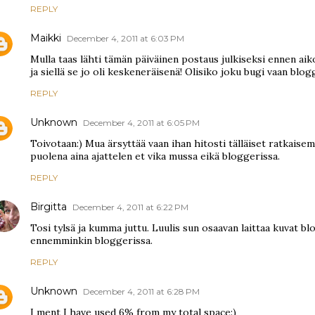
REPLY
Maikki
December 4, 2011 at 6:03 PM
Mulla taas lähti tämän päiväinen postaus julkiseksi ennen aiko
ja siellä se jo oli keskeneräisenä! Olisiko joku bugi vaan blo
REPLY
Unknown
December 4, 2011 at 6:05 PM
Toivotaan:) Mua ärsyttää vaan ihan hitosti tälläiset ratkaise
puolena aina ajattelen et vika mussa eikä bloggerissa.
REPLY
Birgitta
December 4, 2011 at 6:22 PM
Tosi tylsä ja kumma juttu. Luulis sun osaavan laittaa kuvat bl
ennemminkin bloggerissa.
REPLY
Unknown
December 4, 2011 at 6:28 PM
I ment I have used 6% from my total space:)