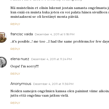
Mä muistelisin et olisin lukenut jostain samasta ongelmasta j
kun enää en muista kuka joten en voi palata hänen sivuilleen 
muistaakseni se oli kestänyt monta päivää.
REPLY
francisc vaida
December 4, 2011 at 9:18 PM
..it's posible...! me too ...I had the same problems.for few days..
REPLY
elena nuez
December 4, 2011 at 11:24 PM
Oops! I'm sorry!!!!
REPLY
Anonymous
December 4, 2011 at 11:36 PM
Noiden samojen ongelmien kanssa olen paininut viime aikoin
juttu että ongelma vaan jatkuu vielä.
REPLY