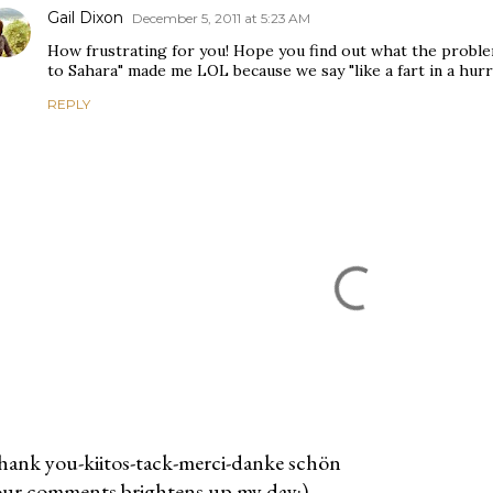
Gail Dixon
December 5, 2011 at 5:23 AM
How frustrating for you! Hope you find out what the proble
to Sahara" made me LOL because we say "like a fart in a hurr
REPLY
ank you-kiitos-tack-merci-danke schön
ur comments brightens up my day:)