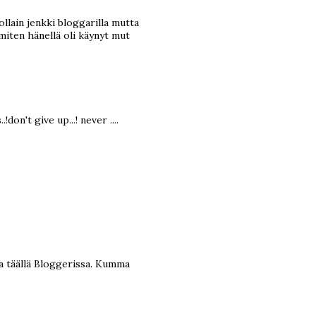
ollain jenkki bloggarilla mutta
miten hänellä oli käynyt mut
!don't give up...! never ....
a täällä Bloggerissa. Kumma