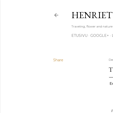
HENRIET
Traveling, flower and natur
ETUSIVU
GOOGLE+
Share
De
T
En
I