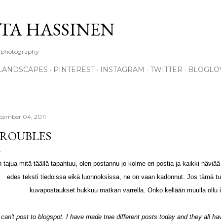
Skip to main content
TA HASSINEN
e photography
LANDSCAPES
PINTEREST
INSTAGRAM
TWITTER
BLOGLO
cember 04, 2011
ROUBLES
 tajua mitä täällä tapahtuu, olen postannu jo kolme eri postia ja kaikki häviä
edes teksti tiedoissa eikä luonnoksissa, ne on vaan kadonnut. Jos tämä tul
kuvapostaukset hukkuu matkan varrella. Onko kellään muulla ollu i
 can't post to blogspot. I have made tree different posts today and they all ha