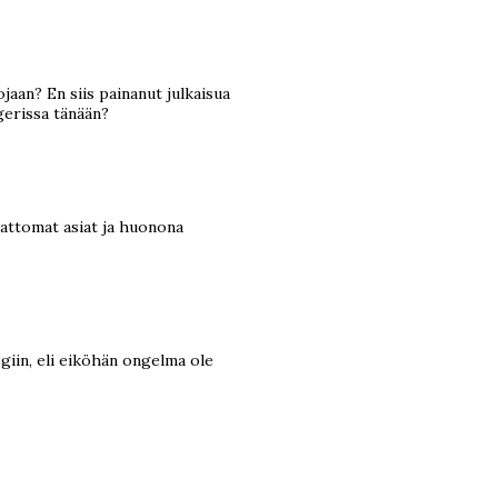
jaan? En siis painanut julkaisua
ggerissa tänään?
mattomat asiat ja huonona
ogiin, eli eiköhän ongelma ole