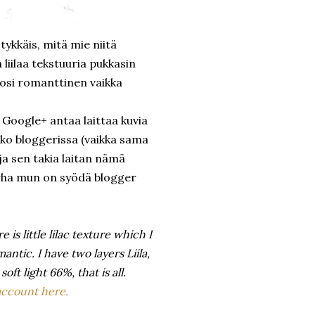
tykkäis, mitä mie niitä
 liilaa tekstuuria pukkasin
tosi romanttinen vaikka
ä Google+ antaa laittaa kuvia
inko bloggerissa (vaikka sama
 ja sen takia laitan nämä
urha mun on syödä blogger
 is little lilac texture which I
antic. I have two layers Liila,
ft light 66%, that is all.
 account here.