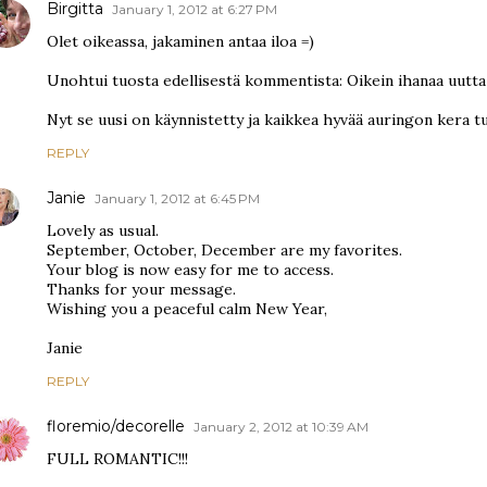
Birgitta
January 1, 2012 at 6:27 PM
Olet oikeassa, jakaminen antaa iloa =)
Unohtui tuosta edellisestä kommentista: Oikein ihanaa uutta 
Nyt se uusi on käynnistetty ja kaikkea hyvää auringon kera t
REPLY
Janie
January 1, 2012 at 6:45 PM
Lovely as usual.
September, October, December are my favorites.
Your blog is now easy for me to access.
Thanks for your message.
Wishing you a peaceful calm New Year,
Janie
REPLY
floremio/decorelle
January 2, 2012 at 10:39 AM
FULL ROMANTIC!!!