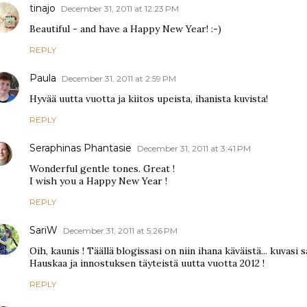
tinajo
December 31, 2011 at 12:23 PM
Beautiful - and have a Happy New Year! :-)
REPLY
Paula
December 31, 2011 at 2:59 PM
Hyvää uutta vuotta ja kiitos upeista, ihanista kuvista!
REPLY
Seraphinas Phantasie
December 31, 2011 at 3:41 PM
Wonderful gentle tones. Great !
I wish you a Happy New Year !
REPLY
SariW
December 31, 2011 at 5:26 PM
Oih, kaunis ! Täällä blogissasi on niin ihana käväistä... kuvasi s
Hauskaa ja innostuksen täyteistä uutta vuotta 2012 !
REPLY