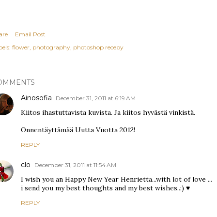
are
Email Post
els:
flower
photography
photoshop recepy
OMMENTS
Ainosofia
December 31, 2011 at 6:19 AM
Kiitos ihastuttavista kuvista. Ja kiitos hyvästä vinkistä.
Onnentäyttämää Uutta Vuotta 2012!
REPLY
clo
December 31, 2011 at 11:54 AM
I wish you an Happy New Year Henrietta...with lot of love ...
i send you my best thoughts and my best wishes..:) ♥
REPLY