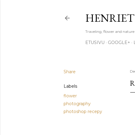
HENRIET
Traveling, flower and natur
ETUSIVU
GOOGLE+
Share
De
R
Labels
flower
photography
photoshop recepy