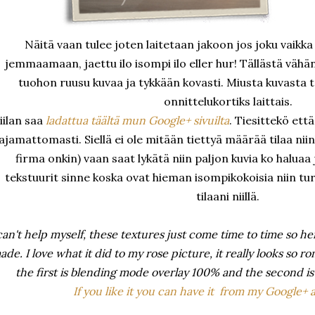
Näitä vaan tulee joten laitetaan jakoon jos joku vaikka 
jemmaamaan, jaettu ilo isompi ilo eller hur! Tällästä vähän
tuohon ruusu kuvaa ja tykkään kovasti. Miusta kuvasta 
onnittelukortiks laittais.
iilan saa
ladattua täältä mun Google+ sivuilta
. Tiesittekö ett
ajamattomasti. Siellä ei ole mitään tiettyä määrää tilaa ni
firma onkin) vaan saat lykätä niin paljon kuvia ko haluaa
tekstuurit sinne koska ovat hieman isompikokoisia niin t
tilaani niillä.
can't help myself, these textures just come time to time so here
ade. I love what it did to my rose picture, it really looks so rom
the first is blending mode overlay 100% and the second is so
If you like it you can have it from my Google+