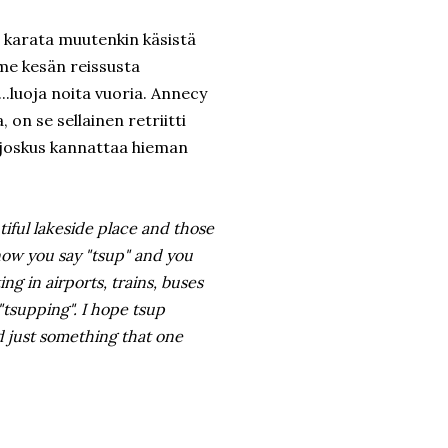
a karata muutenkin käsistä
me kesän reissusta
..luoja noita vuoria. Annecy
 on se sellainen retriitti
 joskus kannattaa hieman
utiful lakeside place and those
now you say "tsup" and you
g in airports, trains, buses
 "tsupping". I hope tsup
rd just something that one