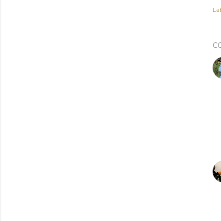
Lab
C