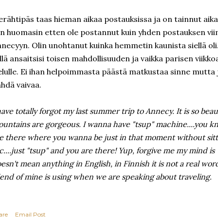
erähtipäs taas hieman aikaa postauksissa ja on tainnut aik
n huomasin etten ole postannut kuin yhden postauksen vii
necyyn. Olin unohtanut kuinka hemmetin kaunista siellä oli.
llä ansaitsisi toisen mahdollisuuden ja vaikka parisen viikkoa,
elulle. Ei ihan helpoimmasta päästä matkustaa sinne mutta
hdä vaivaa.
have totally forgot my last summer trip to Annecy. It is so bea
untains are gorgeous. I wanna have "tsup" machine....you k
e there where you wanna be just in that moment without sittin
c....just "tsup" and you are there! Yup, forgive me my mind is
esn't mean anything in English, in Finnish it is not a real wo
iend of mine is using when we are speaking about traveling.
are
Email Post