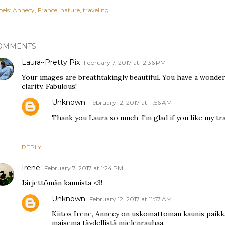
els:
Annecy
France
nature
traveling
OMMENTS
Laura~Pretty Pix
February 7, 2017 at 12:36 PM
Your images are breathtakingly beautiful. You have a wonder
clarity. Fabulous!
Unknown
February 12, 2017 at 11:56 AM
Thank you Laura so much, I'm glad if you like my tra
REPLY
Irene
February 7, 2017 at 1:24 PM
Järjettömän kaunista <3!
Unknown
February 12, 2017 at 11:57 AM
Kiitos Irene, Annecy on uskomattoman kaunis paikka 
maisema täydellistä mielenrauhaa.