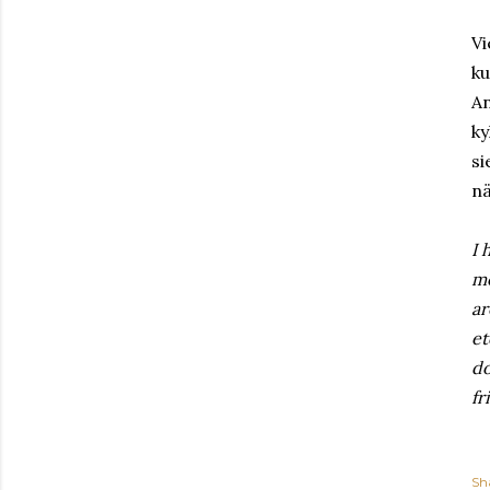
Vi
ku
An
ky
si
nä
I 
mo
ar
et
do
fr
Sh