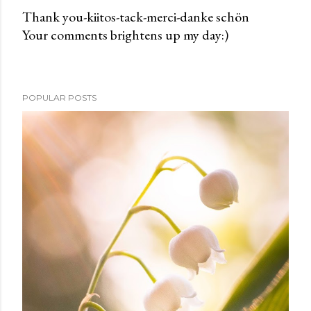
Thank you-kiitos-tack-merci-danke schön
Your comments brightens up my day:)
P
o
s
t
POPULAR POSTS
a
C
o
m
m
e
n
t