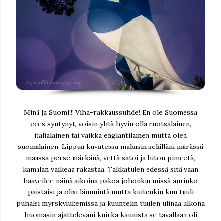
Minä ja Suomi!!! Viha-rakkaussuhde! En ole Suomessa
edes syntynyt, voisin yhtä hyvin olla ruotsalainen,
italialainen tai vaikka englantilainen mutta olen
suomalainen. Lippua kuvatessa makasin selälläni märässä
maassa perse märkänä, vettä satoi ja hiton pimeetä,
kamalan vaikeaa rakastaa. Takkatulen edessä sitä vaan
haaveilee näinä aikoina pakoa johonkin missä aurinko
paistaisi ja olisi lämmintä mutta kuitenkin kun tuuli
puhalsi myrskylukemissa ja kuuntelin tuulen ulinaa ulkona
huomasin ajattelevani kuinka kaunista se tavallaan oli