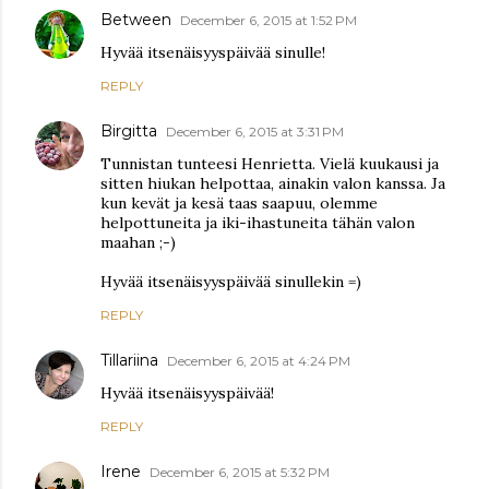
Between
December 6, 2015 at 1:52 PM
Hyvää itsenäisyyspäivää sinulle!
REPLY
Birgitta
December 6, 2015 at 3:31 PM
Tunnistan tunteesi Henrietta. Vielä kuukausi ja
sitten hiukan helpottaa, ainakin valon kanssa. Ja
kun kevät ja kesä taas saapuu, olemme
helpottuneita ja iki-ihastuneita tähän valon
maahan ;-)
Hyvää itsenäisyyspäivää sinullekin =)
REPLY
Tillariina
December 6, 2015 at 4:24 PM
Hyvää itsenäisyyspäivää!
REPLY
Irene
December 6, 2015 at 5:32 PM