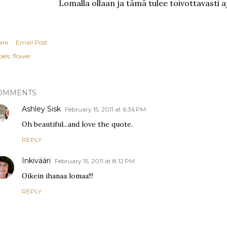
Lomalla ollaan ja tämä tulee toivottavasti a
are
Email Post
els:
flower
OMMENTS
Ashley Sisk
February 15, 2011 at 6:36 PM
Oh beautiful...and love the quote.
REPLY
Inkivääri
February 15, 2011 at 8:12 PM
Oikein ihanaa lomaa!!!
REPLY