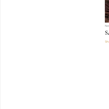
No
S
Sh