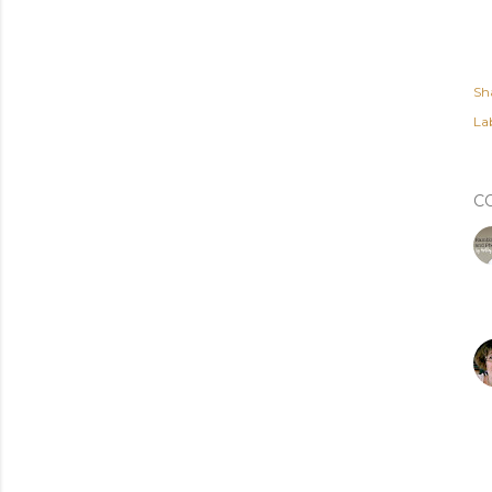
Sh
Lab
C